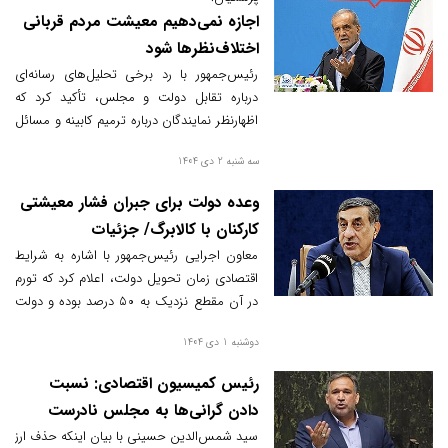
هزینه سنگین واردات بنزین را هم‌تراز یارانه
اجازه نمی‌دهیم معیشت مردم قربانی
کالاهای اساسی دانست و بر ضرورت مدیریت
اختلاف‌نظرها شود
مصرف انرژی تأکید کرد.
رئیس‌جمهور با رد برخی تحلیل‌های رسانه‌ای
درباره تقابل دولت و مجلس، تأکید کرد که
اظهارنظر نمایندگان درباره ترمیم کابینه و مسائل
اقتصادی امری طبیعی است و دولت و مجلس
سه شنبه 2 دی 1404
با تعامل و گفت‌وگو به دنبال حل اولویت‌های
معیشتی مردم هستند.
وعده دولت برای جبران فشار معیشتی
کارکنان با کالابرگ/ جزئیات
معاون اجرایی رئیس‌جمهور با اشاره به شرایط
اقتصادی زمان تحویل دولت، اعلام کرد که تورم
در آن مقطع نزدیک به ۵۰ درصد بوده و دولت
برای جبران کسری افزایش حقوق کارکنان، از ابزار
دوشنبه 1 دی 1404
کالابرگ استفاده خواهد کرد.
رئیس کمیسیون اقتصادی: نسبت
دادن گرانی‌ها به مجلس نادرست
است
سید شمس‌الدین حسینی با بیان اینکه حذف ارز