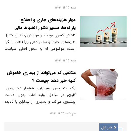
تورم است.
شنبه 15 آذر 1404
مهار هزینه‌های جاری و اصلاح
یارانه‌ها، مسیر دشوار انضباط مالی
کاهش کسری بودجه و مهار تورم، بدون کنترل
هزینه‌های جاری و سامان‌دهی یارانه‌ها، ناممکن
است؛ موضوعی که به محور اصلی سیاست
ضدتورمی وزارت اقتصاد تبدیل شده است.
شنبه 15 آذر 1404
علائمی که می‌تواند از بیماری خاموش
کلیه خبر دهد چیست ؟
یک متخصص اسپانیایی هشدار داد بیماری
کلیوی در مراحل اولیه اغلب بدون علامت
پیشروی می‌کند و بسیاری از بیماران با نادیده
گرفتن نشانه‌های ساده و ظاهراً بی‌اهمیت،
پنج شنبه 13 آذر 1404
باعث می‌شوند آسیب کلیه دیر تشخیص داده
شود. خستگی مداوم، کاهش اشتها، تورم پاها و
5 خبر اول
تغییر در ادرار از جمله علائم پنهانی هستند که