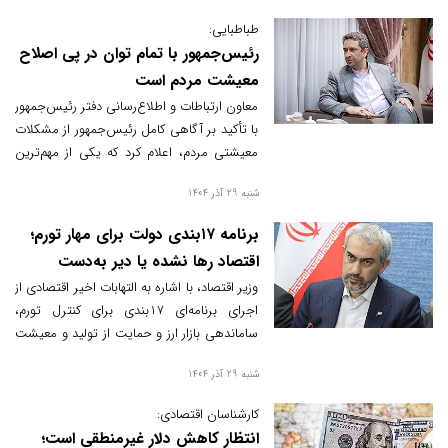
این بحران دانست.
طباطبایی:
رئیس‌جمهور با تمام توان در پی اصلاح
معیشت مردم است
معاون ارتباطات و اطلاع‌رسانی دفتر رئیس‌جمهور
با تأکید بر آگاهی کامل رئیس‌جمهور از مشکلات
معیشتی مردم، اعلام کرد که یکی از مهم‌ترین
برنامه‌های دولت، حذف رانت یارانه‌ای سوداگران
شنبه 29 آذر 1404
و اختصاص مستقیم آن به مصرف‌کنندگان
است.
برنامه ۱۷‌بندی دولت برای مهار تورم؛
اقتصاد رها نشده یا دیر به‌دست
آمده؟
وزیر اقتصاد، با اشاره به التهابات اخیر اقتصادی از
اجرای برنامه‌ای ۱۷بندی برای کنترل تورم،
ساماندهی بازار ارز و حمایت از تولید و معیشت
خبر داد.
شنبه 29 آذر 1404
کارشناسان اقتصادی:
انتظار کاهش دلار غیرمنطقی است؛