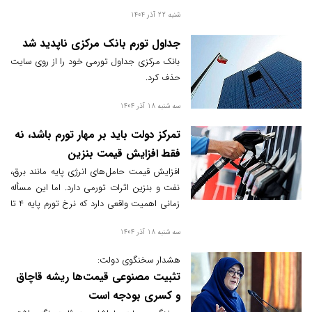
کشورهای منطقه شاخص تورم در ایران نه‌تنها
شنبه 22 آذر 1404
بالاست بلکه افزایشی هم هست.
جداول تورم بانک مرکزی ناپدید شد
بانک مرکزی جداول تورمی خود را از روی سایت
حذف کرد.
سه شنبه 18 آذر 1404
تمرکز دولت باید بر مهار تورم باشد، نه
فقط افزایش قیمت بنزین
افزایش قیمت حامل‌های انرژی پایه مانند برق،
نفت و بنزین اثرات تورمی دارد. اما این مسأله
زمانی اهمیت واقعی دارد که نرخ تورم پایه 4 تا
5 درصد باشد. در چنین حد پایینی، افزایش
سه شنبه 18 آذر 1404
قیمت حامل‌های انرژی می‌تواند باعث رشد
جزئی تورم شود، مثلاً یک یا نیم درصد.
هشدار سخنگوی دولت:
تثبیت مصنوعی قیمت‌ها ریشه قاچاق
و کسری بودجه است