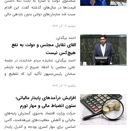
سخنگوی دولت با اشاره به ثابت نگه داشتن
قیمت‌ها در سال‌های گذشته گفت: این اقدام
سبب شد سازمان‌های دولتی بدون بازدهی مالی
باقی بمانند و تورم ناشی از کسری بودجه به
دوشنبه 17 آذر 1404
بیش از ۴۰ درصد برسد.
احمد بیگدلی:
القای تقابل مجلس و دولت به نفع
هیچ‌کس نیست
احمد بیگدلی، نماینده مردم خدابنده، در جلسه
علنی مجلس با انتقاد صریح از نحوه بازنشر
سخنان رئیس‌جمهور تأکید کرد که تقطیع و
گزینشی پخش‌کردن اظهارات رئیس‌جمهور،
یکشنبه 16 آذر 1404
فضای مجلس و افکار عمومی را به‌طور غیرواقعی
علیه دولت نشان می‌دهد و این رفتار با
افزایش درآمدهای پایدار مالیاتی؛
توصیه‌های رهبری در زمینه همراهی با دولت
ستون انضباط مالی و مهار تورم
سازگار نیست.
حرکت وزارت اقتصاد به‌سوی گسترش پایه‌های
مالیاتی و کاهش معافیت‌های غیرهدفمند، گامی
اساسی برای مهار کسری بودجه و کنترل پایدار