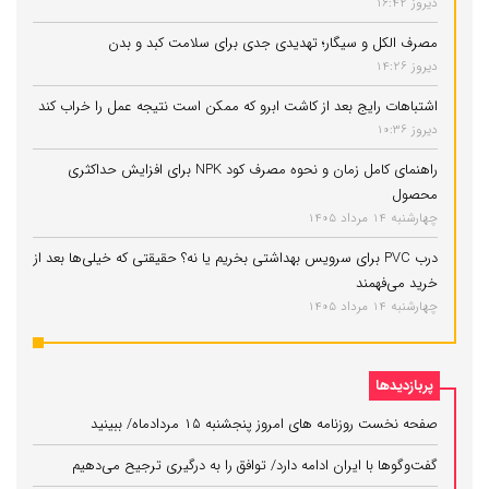
دیروز 16:42
مصرف الکل و سیگار؛ تهدیدی جدی برای سلامت کبد و بدن
دیروز 14:26
اشتباهات رایج بعد از کاشت ابرو که ممکن است نتیجه عمل را خراب کند
دیروز 10:36
راهنمای کامل زمان و نحوه مصرف کود NPK برای افزایش حداکثری
محصول
چهارشنبه 14 مرداد 1405
درب PVC برای سرویس بهداشتی بخریم یا نه؟ حقیقتی که خیلی‌ها بعد از
خرید می‌فهمند
چهارشنبه 14 مرداد 1405
پربازدیدها
صفحه نخست روزنامه های امروز پنجشنبه ۱۵ مردادماه/ ببینید
گفت‌وگوها با ایران ادامه دارد/ توافق را به درگیری ترجیح می‌دهیم