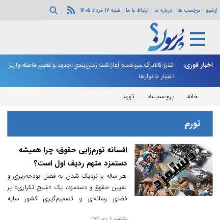
آرشیو
برچسب ها
درباره ما
ارتباط با ما
شنبه 17 مرداد 1405
اخبار فوری:
اسلام‌آباد: رایزنی‌ها برای کاهش تنش‌ها درباره تنگه هرمز ادامه
شارژ کالابرگ مردادماه آغاز شد؛ زمان‌بندی جدید و تغییر فاصله واریز
ان
دارد
اعتبار خانوارها
ا
خانه
برچسب‌ها
تورم
تورم
افسانه تورم‌زایی حقوق؛ چرا همیشه
دستمزد متهم ردیف اول است؟
هر ساله با نزدیک شدن به فصل بودجه‌ریزی و
تعیین حقوق و دستمزد، یک «شبحِ تکراری» بر
فضای رسانه‌ای و تصمیم‌گیری کشور سایه
می‌افکند؛ ادعای تورم‌زا بودن افزایش دستمزدها.
یکشنبه 7 دی 1404