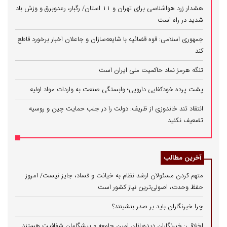
هشدار زرد هواشناسی برای تهران و ۱۱ استان/ رگبار، رعدوبرق و وزش باد
شدید در راه است
جمهوری اسلامی: قوه قضائیه با شایعه‌سازان و جاعلان اخبار برخورد قاطع
کند
تنگه هرمز نماد حاکمیت ملی ایران است
پشت پرده خودکفایی دارویی؛ وابستگی صنعت به واردات مواد اولیه
انتقاد تند خاندوزی از ظریف: دولت را در جلب حمایت چین و روسیه
تضعیف نکنید
آخرین مطالب
متهم کردن مسئولان ارشد نظام به خیانت و فساد، جایز نیست/ امروز
حفظ وحدت، اصولی‌ترین نیاز کشور است
چرا خبرنگاران باید بر صدر بنشینند؟
اخلاقی: خبرنگاران دیده‌بانان امین جامعه و پیشگامان شفافیت هستند