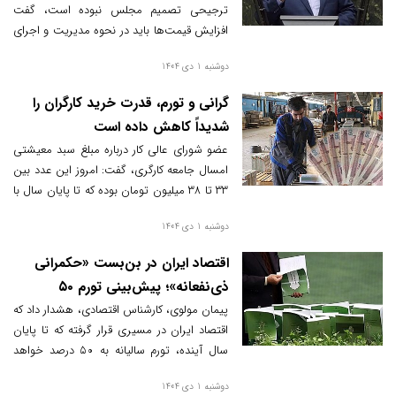
ترجیحی تصمیم مجلس نبوده است، گفت
افزایش قیمت‌ها باید در نحوه مدیریت و اجرای
تخصیص ارز ترجیحی بررسی شود نه در
دوشنبه 1 دی 1404
قانون‌گذاری مجلس.
گرانی و تورم، قدرت خرید کارگران را
شدیداً کاهش داده است
عضو شورای عالی کار درباره مبلغ سبد معیشتی
امسال جامعه کارگری، گفت: امروز این عدد بین
۳۳ تا ۳۸ میلیون تومان بوده که تا پایان سال با
توجه به تغییر نرخ تورم، افزایش می‌یابد.
دوشنبه 1 دی 1404
اقتصاد ایران در بن‌بست «حکمرانی
ذی‌نفعانه»؛ پیش‌بینی تورم ۵۰
درصدی
پیمان مولوی، کارشناس اقتصادی، هشدار داد که
اقتصاد ایران در مسیری قرار گرفته که تا پایان
سال آینده، تورم سالیانه به ۵۰ درصد خواهد
رسید. او در مصاحبه با خبرآنلاین، «حکمرانی
دوشنبه 1 دی 1404
ذینفعانه» و فقدان آزادی اقتصادی را عامل اصلی