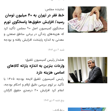
نماینده مجلس:
خط فقر در تهران به ۴۰ میلیون تومان
رسید/ افزایش حقوق‌ها پاسخگوی تورم
نیست
سخنگوی کمیسیون اصل ۹۰ مجلس تأکید کرد
که هزینه‌های زندگی در برخی مناطق صنعتی و
معدنی به اندازه پایتخت افزایش یافته و بودجه
سال ۱۴۰۵ نیازمند بازنگری جدی است.
شنبه 6 دی 1404
هشدار رئیس کمیسیون تلفیق؛
واردات بنزین به اندازه یارانه کالاهای
اساسی هزینه دارد
رئیس کمیسیون تلفیق لایحه بودجه ۱۴۰۵ با
تأکید بر لزوم بررسی دقیق ارقام و احکام بودجه،
اعلام کرد افزایش ۲۰ درصدی حقوق کارکنان
دولت فاصله معناداری با نرخ تورم دارد و مجلس
پنج شنبه 4 دی 1404
در تلاش است با اصلاح این موضوع، وضعیت
معیشتی مردم را بهبود بخشد. وی همچنین
پزشکیان: