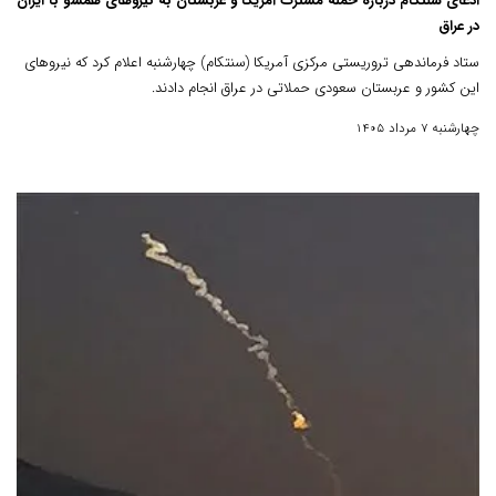
ادعای سنتکام درباره حمله مشترک آمریکا و عربستان به نیروهای همسو با ایران
در عراق
ستاد فرماندهی تروریستی مرکزی آمریکا (سنتکام) چهارشنبه اعلام کرد که نیروهای
این کشور و عربستان سعودی حملاتی در عراق انجام دادند.
چهارشنبه 7 مرداد 1405