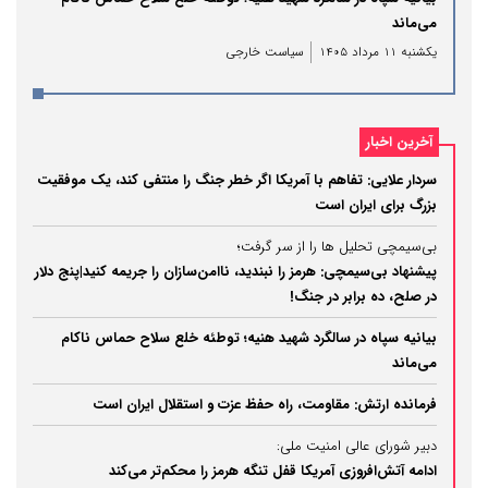
می‌ماند
یکشنبه 11 مرداد 1405
سیاست خارجی
آخرین اخبار
سردار علایی: تفاهم با آمریکا اگر خطر جنگ را منتفی کند، یک موفقیت
بزرگ برای ایران است
بی‌سیمچی تحلیل ها را از سر گرفت؛
پیشنهاد بی‌سیمچی: هرمز را نبندید، ناامن‌سازان را جریمه کنید|پنج دلار
در صلح، ده برابر در جنگ!
بیانیه سپاه در سالگرد شهید هنیه؛ توطئه خلع سلاح حماس ناکام
می‌ماند
فرمانده ارتش: مقاومت، راه حفظ عزت و استقلال ایران است
دبیر شورای عالی امنیت ملی:
ادامه آتش‌افروزی آمریکا قفل تنگه هرمز را محکم‌تر می‌کند