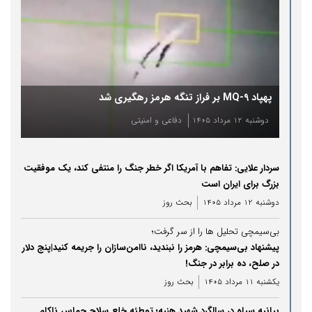
پهپاد MQ-9 بر فراز تنگه هرمز رهگیری شد
دوشنبه 12 مرداد 1405
دفاعی و امنیتی
سردار علایی: تفاهم با آمریکا اگر خطر جنگ را منتفی کند، یک موفقیت
بزرگ برای ایران است
دوشنبه 12 مرداد 1405
بحث روز
بی‌سیمچی تحلیل ها را از سر گرفت؛
پیشنهاد بی‌سیمچی: هرمز را نبندید، ناامن‌سازان را جریمه کنید|پنج دلار
در صلح، ده برابر در جنگ!
یکشنبه 11 مرداد 1405
بحث روز
بیانیه سپاه در سالگرد شهید هنیه؛ توطئه خلع سلاح حماس ناکام