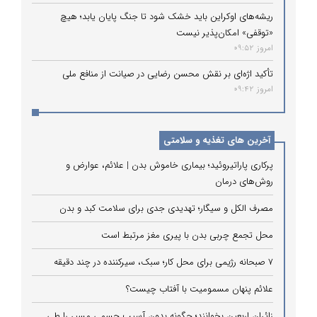
ریشه‌های اوکراین باید خشک شود تا جنگ پایان یابد؛ هیچ
«توقفی» امکان‌پذیر نیست
امروز 09:52
تأکید اژه‌ای بر نقش محسن رضایی در صیانت از منافع ملی
امروز 09:42
آخرین های تغذیه و سلامتی
پرکاری پاراتیروئید؛ بیماری خاموش بدن | علائم، عوارض و
روش‌های درمان
مصرف الکل و سیگار؛ تهدیدی جدی برای سلامت کبد و بدن
محل تجمع چربی بدن با پیری مغز مرتبط است
۷ صبحانه رژیمی برای محل کار؛ سبک، سیرکننده در چند دقیقه
علائم پنهان مسمومیت با آفتاب چیست؟
زائران اربعین بخوانند؛ چگونه بدون آسیب جسمی مسیر را طی