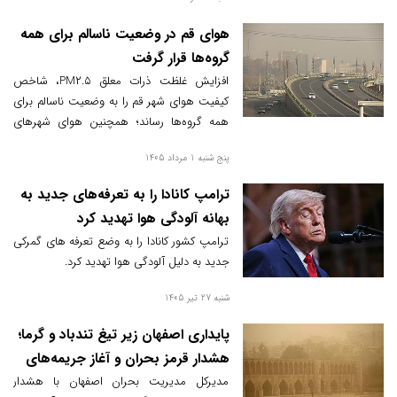
خورشید هشدار داده شده است.
هوای قم در وضعیت ناسالم برای همه
گروه‌ها قرار گرفت
افزایش غلظت ذرات معلق PM۲.۵، شاخص
کیفیت هوای شهر قم را به وضعیت ناسالم برای
همه گروه‌ها رساند؛ همچنین هوای شهرهای
قنوات و کهک نیز برای گروه‌های حساس در
پنج شنبه 1 مرداد 1405
شرایط ناسالم قرار گرفت.
ترامپ کانادا را به تعرفه‌های جدید به
بهانه آلودگی هوا تهدید کرد
ترامپ کشور کانادا را به وضع تعرفه های گمرکی
جدید به دلیل آلودگی هوا تهدید کرد.
شنبه 27 تیر 1405
پایداری اصفهان زیر تیغ تندباد و گرما؛
هشدار قرمز بحران و آغاز جریمه‌های
سنگین برقی
مدیرکل مدیریت بحران اصفهان با هشدار