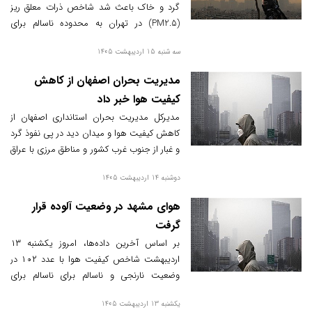
گرد و خاک باعث شد شاخص ذرات معلق ریز
(PM2.5) در تهران به محدوده ناسالم برای
گروه‌های حساس برسد. این وضعیت از عصر
سه شنبه 15 اردیبهشت 1405
دوشنبه ۱۴ اردیبهشت آغاز شد و تا روز سه‌شنبه
۱۵ اردیبهشت ادامه یافت، در نتیجه تهران در
مدیریت بحران اصفهان از کاهش
سال جاری نخستین روز آلوده خود را تجربه کرد.
کیفیت هوا خبر داد
مدیرکل مدیریت بحران استانداری اصفهان از
کاهش کیفیت هوا و میدان دید در پی نفوذ گرد
و غبار از جنوب غرب کشور و مناطق مرزی با عراق
تا روز پنج‌شنبه خبر داد.
دوشنبه 14 اردیبهشت 1405
هوای مشهد در وضعیت آلوده قرار
گرفت
بر اساس آخرین داده‌ها، امروز یکشنبه ۱۳
اردیبهشت شاخص کیفیت هوا با عدد ۱۰۲ در
وضعیت نارنجی و ناسالم برای ناسالم برای
گروه‌های حساس قرار دارد
یکشنبه 13 اردیبهشت 1405