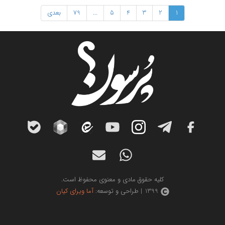
1
2
3
4
5
...
79
بعدی
کلیه حقوق مادی و معنوی محفوظ است.
1399 | طراحی و توسعه:
آما ویرای کیان