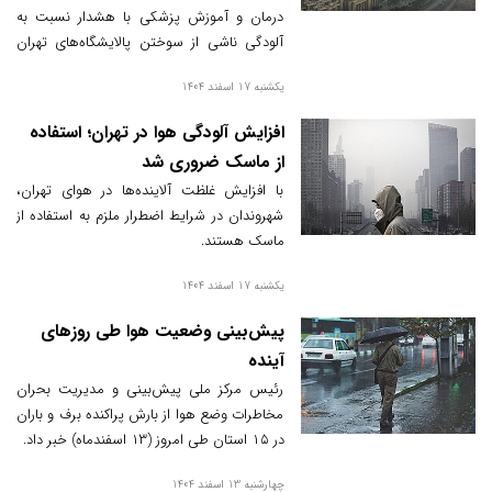
درمان و آموزش پزشکی با هشدار نسبت به
آلودگی ناشی از سوختن پالایشگاه‌های تهران
گفت: نیازی به تخلیه مناطق مسکونی نزدیک
یکشنبه 17 اسفند 1404
پالایشگاه‌ها وجود ندارد؛ پس از خاموش شدن
منشأ آلودگی و با توجه به شرایط جوی،
افزایش آلودگی هوا در تهران؛ استفاده
آلاینده‌ها به تدریج از شهر خارج خواهند شد و
از ماسک ضروری شد
تا آن زمان رعایت اقدامات احتیاطی کافی است.
با افزایش غلظت آلاینده‌ها در هوای تهران،
شهروندان در شرایط اضطرار ملزم به استفاده از
ماسک هستند.
یکشنبه 17 اسفند 1404
پیش‌بینی وضعیت هوا طی روزهای
آینده
رئیس مرکز ملی پیش‌بینی و مدیریت بحران
مخاطرات وضع هوا از بارش پراکنده برف و باران
در ۱۵ استان طی امروز (۱۳ اسفندماه) خبر داد.
چهارشنبه 13 اسفند 1404