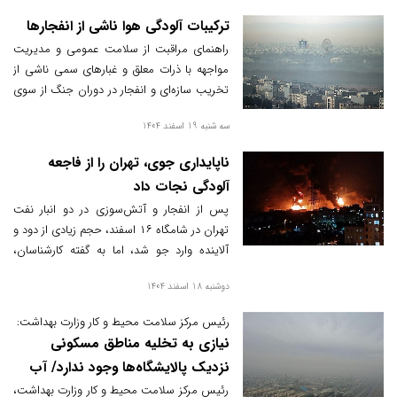
ترکیبات آلودگی هوا ناشی از انفجارها
راهنمای مراقبت از سلامت عمومی و مدیریت
مواجهه با ذرات معلق و غبارهای سمی ناشی از
تخریب سازه‌ای و انفجار در دوران جنگ از سوی
معاونت بهداشت وزارت بهداشت به روسای
سه شنبه 19 اسفند 1404
دانشگاه‌ها و دانشکده‌های علوم پزشکی سراسر
کشور ارسال شده است.
ناپایداری جوی، تهران را از فاجعه
آلودگی نجات داد
پس از انفجار و آتش‌سوزی در دو انبار نفت
تهران در شامگاه ۱۶ اسفند، حجم زیادی از دود و
آلاینده وارد جو شد، اما به گفته کارشناسان،
ناپایداری جوی مانع تجمع آلاینده‌ها در سطح
دوشنبه 18 اسفند 1404
زمین شد و از وقوع بحرانی مشابه فاجعه
آلودگی هوای لندن جلوگیری کرد.
رئیس مرکز سلامت محیط و کار وزارت بهداشت:
نیازی به تخلیه مناطق مسکونی
نزدیک پالایشگاه‌ها وجود ندارد/ آب
شرب قشم سالم است
رئیس مرکز سلامت محیط و کار وزارت بهداشت،