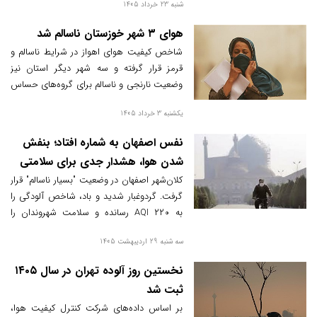
شنبه 23 خرداد 1405
و مصرف بی‌رویه پلاستیک، گفت: جمع‌آوری
فلرهای نفتی با تأکید ویژه رئیس‌جمهور در
هوای ۳ شهر خوزستان ناسالم شد
دستور کار قرار دارد و برای تحقق این هدف،
شاخص کیفیت هوای اهواز در شرایط ناسالم و
جلسات متعددی در سطح استان برگزار شده
قرمز قرار گرفته و سه شهر دیگر استان نیز
است.
وضعیت نارنجی و ناسالم برای گروه‌های حساس
را تجربه می‌کنند.
یکشنبه 3 خرداد 1405
نفس اصفهان به شماره افتاد؛ بنفش
شدن هوا، هشدار جدی برای سلامتی
کلان‌شهر اصفهان در وضعیت "بسیار ناسالم" قرار
گرفت. گردوغبار شدید و باد، شاخص آلودگی را
به ۲۲۰ AQI رسانده و سلامت شهروندان را
تهدید می‌کند.
سه شنبه 29 اردیبهشت 1405
نخستین روز آلوده تهران در سال ۱۴۰۵
ثبت شد
بر اساس داده‌های شرکت کنترل کیفیت هوا،