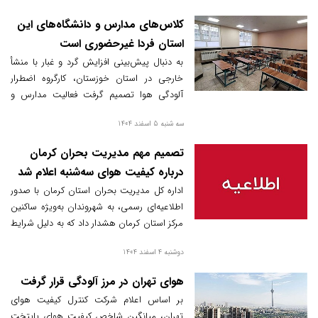
کلاس‌های مدارس و دانشگاه‌های این
استان فردا غیرحضوری است
به دنبال پیش‌بینی افزایش گرد و غبار با منشأ
خارجی در استان خوزستان، کارگروه اضطرار
آلودگی هوا تصمیم گرفت فعالیت مدارس و
دانشگاه‌ها در شهرهای اهواز، کارون، باوی،
سه شنبه 5 اسفند 1404
حمیدیه، هویزه و دشت آزادگان در روز چهارشنبه
۶ اسفندماه به صورت غیرحضوری و آنلاین برگزار
تصمیم مهم مدیریت بحران کرمان
شود. این تصمیم به منظور حفاظت از سلامت
درباره کیفیت هوای سه‌شنبه اعلام شد
دانش‌آموزان و دانشجویان و همچنین تسهیل
اداره کل مدیریت بحران استان کرمان با صدور
پاکسازی فضاهای آموزشی اتخاذ شد.
اطلاعیه‌ای رسمی، به شهروندان به‌ویژه ساکنین
مرکز استان کرمان هشدار داد که به دلیل شرایط
جوی و احتمال افزایش آلودگی هوا در صبح روز
دوشنبه 4 اسفند 1404
سه‌شنبه، لازم است پیش از خروج از منزل،
آخرین اخبار موثق را از رسانه‌های رسمی پیگیری
هوای تهران در مرز آلودگی قرار گرفت
کنند.
بر اساس اعلام شرکت کنترل کیفیت هوای
تهران، میانگین شاخص کیفیت هوای پایتخت