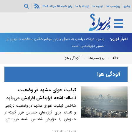
آرشیو
برچسب ها
درباره ما
ارتباط با ما
پنج شنبه 15 مرداد 1405
اخبار فوری:
ونس: دولت ترامپ به دنبال پایان موفقیت‌آمیز مناقشه با ایران از
شارژ کالابرگ مردادماه آغاز شد؛ زمان‌بندی جدید و تغییر فاصله واریز
دو
اعتبار خانوارها
مسیر دیپلماسی است
خانه
برچسب‌ها
آلودگی هوا
آلودگی هوا
کیفیت هوای مشهد در وضعیت
ناسالم؛ اشعه فرابنفش افزایش می‌یابد
شاخص کیفیت هوای مشهد در وضعیت نارنجی
و ناسالم برای گروه‌های حساس قرار گرفته و
همزمان با افزایش شاخص اشعه فرابنفش،
نسبت به قرار گرفتن طولانی‌مدت در معرض نور
شنبه 10 مرداد 1405