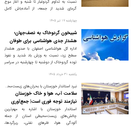
نسبت به تداوم گردوغبار تا شنبه و آغاز موج
گرمای شدید از جمعه، از آماده‌باش کامل
دستگاه‌ها، ممنوعیت فعالیت‌های آلاینده و
چهارشنبه 17 تیر 1405
تشدید نظارت بر مصرف انرژی خبر داد.
شبیخون گردوخاک به نصف‌جهان؛
هشدار جدی هواشناسی برای طوفان
سهمگین و کاهش شدید کیفیت هوای
اداره کل هواشناسی اصفهان با صدور هشدار
سطح زرد، نسبت به وزش باد شدید و نفوذ
اصفهان
توده گردوخاک از دوشنبه تا چهارشنبه در سراسر
استان و کاهش شدید کیفیت هوا هشدار داد.
یکشنبه 31 خرداد 1405
نبرد استاندار خوزستان با بحران‌های زیست‌محیطی؛
سلامت آب، هوا و خاک خوزستان
نیازمند توجه فوری است| جمع‌آوری
فلرهای نفتی با تأکید رئیس‌جمهور در
استاندار خوزستان با اشاره به مهم‌ترین
چالش‌های زیست‌محیطی استان از جمله
دستور کار است
آلودگی هوا، فلرهای نفتی، ریزگردها،
آتش‌سوزی نیزارها، ورود پساب‌ها به رودخانه‌ها