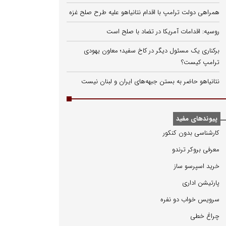
همراهی دولت ترامپ با اقدام نتانیاهو علیه طرح صلح غزه
روسیه: اقدامات آمریکا در تضاد با صلح است
برکناری یک مسئول دیگر در کاخ سفید؛ معاون یهودی
ترامپ کیست؟
نتانیاهو حاضر به بستن جبهه‌های ایران و لبنان نیست
پیوندهای مفید
كارشناسی بدون كنكور
معرفی بروكر ترندو
خرید اسپرسو ساز
پارتیشن اداری
سرویس خواب دو نفره
چراغ خطی