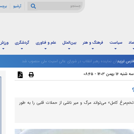
آرشیو
برچس
صاد
سیاست
فرهنگ و هنر
بین‌الملل
علم و فناوری
گردشگری
ورزش
ارس لرزید
سه شنبه 16 بهمن 1403 - 08:45
‌مرغ کامل» می‌تواند مرگ و میر ناشی از حملات قلبی را به طور