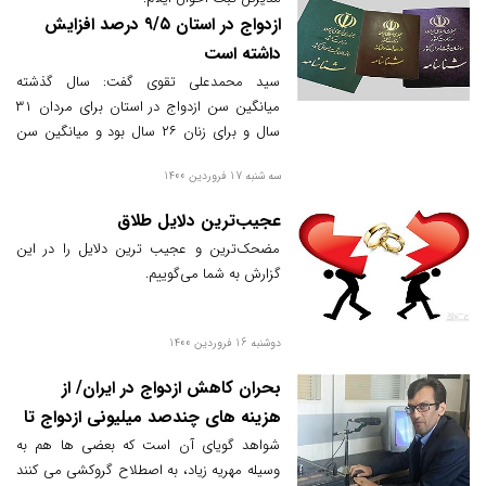
ازدواج در استان ۹/۵ درصد افزایش
داشته است
سید محمدعلی تقوی گفت: سال گذشته
میانگین سن ازدواج در استان برای مردان ۳۱
سال و برای زنان ۲۶ سال بود و میانگین سن
طلاق نیز برای مردان ۳۷ سال و برای زنان ۳۲
سه شنبه 17 فروردین 1400
سال ثبت شده است.
عجیب‌ترین دلایل طلاق
مضحک‌ترین و عجیب ترین دلایل را در این
گزارش به شما می‌گوییم.
دوشنبه 16 فروردین 1400
بحران کاهش ازدواج در ایران/ از
هزینه های چندصد میلیونی ازدواج تا
مهریه های چند صد سکه ای
شواهد گویای آن است که بعضی ها هم به
وسیله مهریه زیاد، به اصطلاح گروکشی می کنند