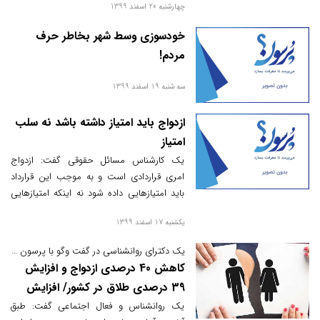
چهارشنبه 20 اسفند 1399
کشور در داخل تولید می شوند و این نشان می
دهد عملکرد و رویکرد شبکه بانکی به ویژه بانک
خودسوزی وسط شهر بخاطر حرف
ملی ایران مثبت بوده است.
مردم!
سه شنبه 19 اسفند 1399
ازدواج باید امتیاز داشته باشد نه سلب
امتیاز
یک کارشناس مسائل حقوقی گفت: ازدواج
امری قراردادی است و به موجب این قرارداد
باید امتیازهایی داده شود نه اینکه امتیازهایی
لغو و سلب شود.
یکشنبه 17 اسفند 1399
یک دکترای روانشناسی در گفت وگو با پرسون مطرح کرد:
کاهش 40 درصدی ازدواج و افزایش
39 درصدی طلاق در کشور/ افزایش
طلاق های صوری
یک روانشناس و فعال اجتماعی گفت: طبق