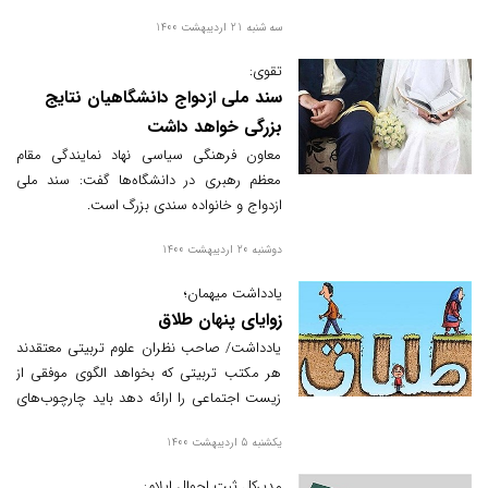
انحرافاتی مانند مصرف مواد مخدر باعث بدبینی
سه شنبه 21 اردیبهشت 1400
و ازدواج گریزی جوانان شده است.
تقوی:
سند ملی ازدواج دانشگاهیان نتایج
بزرگی خواهد داشت
معاون فرهنگی سیاسی نهاد نمایندگی مقام
معظم رهبری در دانشگاه‌ها گفت: سند ملی
ازدواج و خانواده سندی بزرگ است.
دوشنبه 20 اردیبهشت 1400
یادداشت میهمان؛
زوایای پنهان طلاق
یادداشت/ صاحب نظران علوم تربیتی معتقدند
هر مکتب تربیتی که بخواهد الگوی موفقی از
زیست اجتماعی را ارائه دهد باید چارچوب‌های
خود را بر اساس نیازهای طبیعی انسان بنا نهاده
یکشنبه 5 اردیبهشت 1400
و برای هر کدام از این نیازها برنامه ای مدون و
قابل اجرا تعریف کند.
مدیرکل ثبت احوال ایلام: