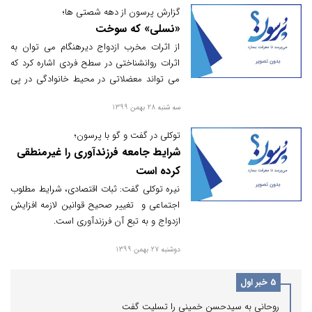
گزارش پرسون از دهه شصتی ها؛
«نسلی» که سوخت
از اثرات مخرب ازدواج دیرهنگام می توان به
اثرات روانشناختی در سطح فردی اشاره کرد که
می تواند معضلاتی در محیط خانوادگی در پی
داشته باشد، به عنوان مثال کاهش یا نبود
سه شنبه 28 بهمن 1399
حمایت های مختلف از نظر مالی، عاطفی،
شناختی، انگیزشی که به دلیل به هنگام نبودن
توکلی در گفت و گو با پرسون؛
ازدواج فرد هیچگونه رغبت و اشتیاقی بین
شرایط جامعه فرزندآوری را غیرمنطقی
اعضای خانواده در این امر وجود ندارد اشاره کرد.
کرده است
نیره توکلی گفت: ثبات اقتصادی، شرایط مطلوب
اجتماعی و تغییر صحیح قوانین لازمه افزایش
ازدواج و به تبع آن فرزندآوری است.
دوشنبه 27 بهمن 1399
5 خبر اول
روحانی به سیدحسن خمینی را تسلیت گفت