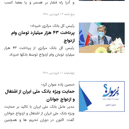
و آنرا راه فشار بر همسر و یا بعضا کسب
درآمدهای سرشار می دانند بطوریکه در سالهای
پنج شنبه 12 فروردین 1400
گذشته و با افزایش چشمگیر قیمت طلا و سکه،
آمار زندانیان مهریه افزایش یافت.
رئیس کل بانک مرکزی خبرداد؛
پرداخت ۴۳ هزار میلیارد تومان وام
ازدواج
رئیس کل بانک مرکزی از پرداخت ۴۳ هزار
میلیارد تومان وام ازدواج توسط بانکها خبرداد.
چهارشنبه 11 فروردین 1400
حسین زاده عنوان کرد؛
حمایت ویژه بانک ملی ایران از اشتغال
و ازدواج جوانان
مدیر عامل بانک ملی ایران با تاکید بر حمایت
ویژه بانک ملی ایران از اشتغال و ازدواج جوانان
گفت: اکنون در دوران تحریم ها و همچنین
شرایط کرونا هستیم اما همه کالاهای مورد نیاز