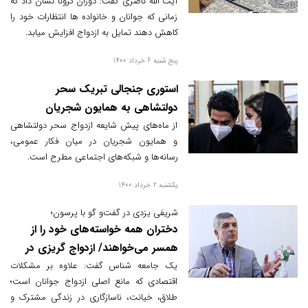
فرزندآوری
آیت الله ناصری گفت: دوران کرونا نشان داد که
زمانی که جوانان و خانواده ها انتظارات خود را
کاهش دهند تمایل به ازدواج افزایش میابد.
پنج شنبه 6 خرداد 1400
استوری جنجالی تبریک سحر
دولتشاهی به همایون شجریان
از ماه‌های پیش شایعه ازدواج سحر دولتشاهی
و همایون شجریان در میان فکار عمومی،
رسانه‌ها و شبکه‌های اجتماعی مطرح است.
یکشنبه 2 خرداد 1400
شریفی یزدی در گفت‌و ‌گو با پرسون؛
دختران همه خواسته‌های خود را از
همسر می‌خواهند/ ازدواج گریزی در
پسران بیشتر است
یک جامعه شناس گفت: علاوه بر مشکلات
اقتصادی که مانع اصلی ازدواج جوانان است؛
طلاق، خیانت، ناسازگاری در زندگی مشترک و