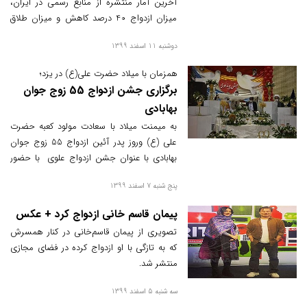
آخرین آمار منتشره از منابع رسمی در ایران،
میزان ازدواج 40 درصد کاهش و میزان طلاق
39 درصد افزایش داشته است که سهم استان
دوشنبه 11 اسفند 1399
‌های مرفه از این آمار قابل توجه می باشد.
همزمان با میلاد حضرت علی(ع) در یزد؛
برگزاری جشن ازدواج 55 زوج جوان
بهابادی
به میمنت میلاد با سعادت مولود کعبه حضرت
علی (ع) وروز پدر آئین ازدواج 55 زوج جوان
بهابادی با عنوان جشن ازدواج علوی با حضور
فرماندار ، امام جمعه موقت و جمعی از
پنج شنبه 7 اسفند 1399
مسئولان محلی درسالن ناحیه مقاومت بسیج
بهاباد برگزارشد
پیمان قاسم خانی ازدواج کرد + عکس
تصویری از پیمان قاسم‌خانی در کنار همسرش
که به تازگی با او ازدواج کرده در فضای مجازی
منتشر شد.
سه شنبه 5 اسفند 1399