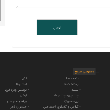
دسترسی سریع
- نشست‌ها
- آگهی
- یادداشت‌ها
- استان‌ها
- ببینید
- پوشش ویژه کرونا
- چند چهره چند جمله
- آرشیو
- پرونده ویژه
- ویژه جام جهانی
- گزارش و گفتگوی اختصاصی
- جشنواره فجر