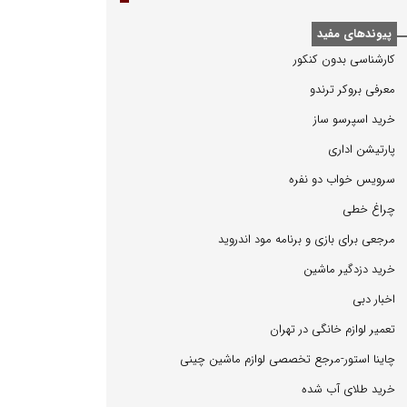
پیوندهای مفید
كارشناسی بدون كنكور
معرفی بروكر ترندو
خرید اسپرسو ساز
پارتیشن اداری
سرویس خواب دو نفره
چراغ خطی
مرجعی برای بازی و برنامه مود اندروید
خرید دزدگیر ماشین
اخبار دبی
تعمیر لوازم خانگی در تهران
چاینا استور-مرجع تخصصی لوازم ماشین چینی
خرید طلای آب شده