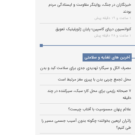
خبرنگاران در جنگ، روایتگر مقاومت و ایستادگی مردم
بودند
1 ساعت و 19 دقیقه پیش
کنوانسیون دریای کاسپین؛ پایان ژئوپلیتیک تعویق
1 ساعت و 28 دقیقه پیش
آخرین های تغذیه و سلامتی
مصرف الکل و سیگار؛ تهدیدی جدی برای سلامت کبد و بدن
محل تجمع چربی بدن با پیری مغز مرتبط است
۷ صبحانه رژیمی برای محل کار؛ سبک، سیرکننده در چند
دقیقه
علائم پنهان مسمومیت با آفتاب چیست؟
زائران اربعین بخوانند؛ چگونه بدون آسیب جسمی مسیر را
طی کنیم؟