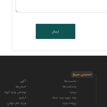
دسترسی سریع
- نشست‌ها
- آگهی
- یادداشت‌ها
- استان‌ها
- ببینید
- پوشش ویژه کرونا
- چند چهره چند جمله
- آرشیو
- پرونده ویژه
- ویژه جام جهانی