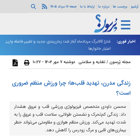
آرشیو
برچسب ها
درباره ما
ارتباط با ما
جمعه 16 مرداد 1405
ه هرمز ادامه
اخبار فوری:
شارژ کالابرگ مردادماه آغاز شد؛ زمان‌بندی جدید و تغییر فاصله واریز
ان
اعتبار خانوارها
ا
مجله پُرسون
/
تغذیه و سلامتی
دوشنبه 7 مهر 1404 - 10:27
زندگی مدرن، تهدید قلب‌ها؛ چرا ورزش منظم ضروری
است؟
محسن داودی متخصص فیزیولوژی ورزشی قلب و عروق هشدار
داد: زندگی کم‌تحرک و نشستن طولانی، سلامت قلب و عروق را به
شدت تهدید می‌کند. ورزش منظم هوازی و مقاومتی می‌تواند خطر
بیماری‌های قلبی و مرگ زودرس را کاهش دهد.