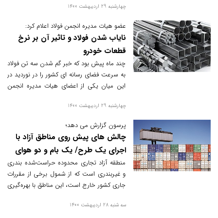
چهارشنبه 29 اردیبهشت 1400
توانند در زمینه حمایت از صنعتگران و
تولیدکنندگان که منجر به توسعه کشور خواهد
عضو هیات مدیره انجمن فولاد اعلام کرد:
شد نقش آفرینی کنند.
نایاب شدن فولاد و تاثیر آن بر نرخ
قطعات خودرو
چند ماه پیش بود که خبر گم شدن سه تن فولاد
به سرعت فضای رسانه ای کشور را در نوردید در
این میان یکی از اعضای هیات مدیره انجمن
فولاد از سرنوشت نامعلوم ۳ میلیون تن فولاد در
چهارشنبه 29 اردیبهشت 1400
زنجیره تولید و صادرات خبر داد.
پرسون گزارش می دهد؛
چالش های پیش روی مناطق آزاد با
اجرای یک طرح/ یک بام و دو هوای
مالیات بر ارزش افزوده
منطقه آزاد تجاری محدوده حراست‌شده بندری
و غیربندری است که از شمول برخی از مقررات
جاری کشور خارج است، این مناطق با بهره‌گیری
از مزایایی مانند معافیت‌های مالیاتی، بخشودگی
سه شنبه 28 اردیبهشت 1400
سود و عوارض گمرکی، نبود تشریفات