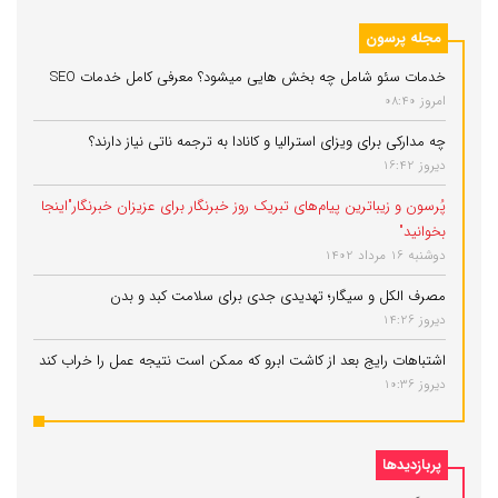
مجله پرسون
خدمات سئو شامل چه بخش هایی میشود؟ معرفی کامل خدمات SEO
امروز 08:40
چه مدارکی برای ویزای استرالیا و کانادا به ترجمه ناتی نیاز دارند؟
دیروز 16:42
پُرسون و زیباترین پیام‌های تبریک روز خبرنگار برای عزیزان خبرنگار"اینجا
بخوانید"
دوشنبه 16 مرداد 1402
مصرف الکل و سیگار؛ تهدیدی جدی برای سلامت کبد و بدن
دیروز 14:26
اشتباهات رایج بعد از کاشت ابرو که ممکن است نتیجه عمل را خراب کند
دیروز 10:36
پربازدیدها