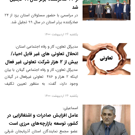
شد
در مراسمی با حضور مسئولان استان یزد از 24
صادرکننده برتر استان در سال 99 تجلیل شد.
یکشنبه 26 اردیبهشت 1400
مدیرکل تعاون، کار و رفاه اجتماعی استان:
انحلال تعاونی های غیر قابل احیاء/
بیش از 2 هزار شرکت تعاونی غیر فعال
در گیلان وجود دارد
مدیرکل تعاون، کار و رفاه اجتماعی گیلان با بیان
اینکه 2 هزار و 486 تعاونی غیرفعال در گیلان
وجود دارد، گفت: به منظور تعیین تکلیف
تعاونی‌های غیرفعال و راکد کمیته‌ای ایجاد شده
یکشنبه 26 اردیبهشت 1400
که با رفع موانع، تعاونی احیاء می‌شود و در غیر
این صورت از طریق هماهنگی با مدیران تعاونی
اسماعیلی:
زمینه انحلال قانونی آن‌ها فراهم می‌شود.
عامل افزایش صادرات و اشتغالزایی در
کشور، توسعه بازارچه‌های مرزی است
عضو مجمع نمایندگان استان آذربایجان شرقی