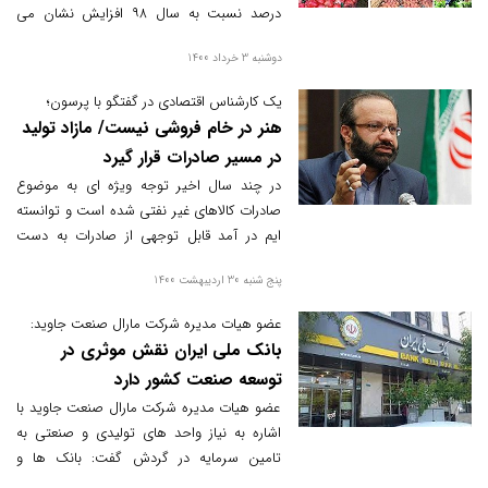
درصد نسبت به سال ۹۸ افزایش نشان می
دهد.
دوشنبه 3 خرداد 1400
یک کارشناس اقتصادی در گفتگو با پرسون؛
هنر در خام فروشی نیست/ مازاد تولید
در مسیر صادرات قرار گیرد
در چند سال اخیر توجه ویژه ای به موضوع
صادرات کالاهای غیر نفتی شده است و توانسته
ایم در آمد قابل توجهی از صادرات به دست
آوریم؛ اما قرار نیست صادرات را به هر دلیل
پنج شنبه 30 اردیبهشت 1400
توسعه دهیم، چرا که فروش کالاها به شکل خام
باعث از دست رفتن ارزش افزوده در صورت
عضو هیات مدیره شرکت مارال صنعت جاوید:
فرآوری آن می شود.
بانک ملی ایران نقش موثری در
توسعه صنعت کشور دارد
عضو هیات مدیره شرکت مارال صنعت جاوید با
اشاره به نیاز واحد های تولیدی و صنعتی به
تامین سرمایه در گردش گفت: بانک ها و
بنگاه‌های اقتصادی با ارائه خدمات مالی می