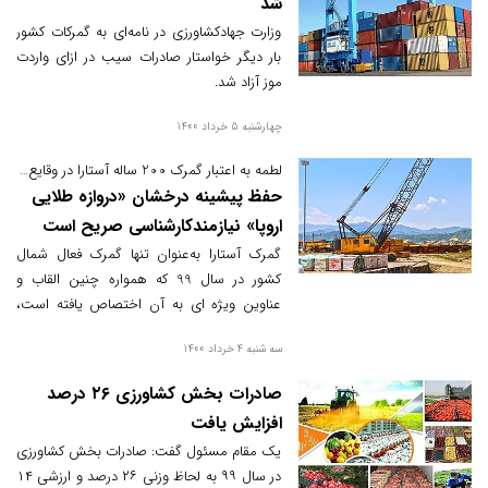
شد
وزارت جهادکشاورزی در نامه‌ای به گمرکات کشور
بار دیگر خواستار صادرات سیب در ازای واردت
موز آزاد شد.
چهارشنبه 5 خرداد 1400
لطمه به اعتبار گمرک 200 ساله آستارا در وقایع چند ماه گذشته؛
حفظ پیشینه درخشان «دروازه طلایی
اروپا» نیازمندکارشناسی صریح است
گمرک آستارا به‌عنوان تنها گمرک فعال شمال
کشور در سال 99 که همواره چنین القاب و
عناوین ویژه ای به آن اختصاص یافته است،
متاسفانه طی چند ماه گذشته برخلاف این
سه شنبه 4 خرداد 1400
سابقه درخشان اخبار مأیوس کننده ای را از این
«دروازه طلایی اروپا» می شنویم که باید
صادرات بخش کشاورزی ۲۶ درصد
کارشناسان امر، با پاسخ صریح و سریع به
افزایش یافت
چرایی آن، مانع از وارد شدن خسارت به نام و
یک مقام مسئول گفت: صادرات بخش کشاورزی
پیشینه پرافتخار این گمرک ۲۰۰ ساله شوند.
در سال ۹۹ به لحاظ وزنی ۲۶ درصد و ارزشی ۱۴