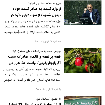
دست‌وپاگیر ارزی و اداری، تسریع در فرآیندهای
وزیر صنعت، معدن و تجارت:
صادرات و واردات با جذب سرمایه‌گذاری خارجی
از وارد کننده به صادر کننده فولاد
و انتقال فناوری به توسعه کشور کمک می‌کنند.
تبدیل شدیم/ از سهامداران خُرد در
بورس حمایت می کنیم
وزیر صنعت، معدن و تجارت با بیان این‌که ایران
۲۰ سال گذشته وارد کننده فولاد بوده، تبدیل
کشور به صادر کننده فولاد را افتخارآمیز توصیف
کرد.
سه شنبه 28 اردیبهشت 1400
رییس اتحادیه سردخانه داران مطرح کرد؛
قصه پر غصه و ناتمام صادرات سیب
آذربایجان‌غربی/انباشت 50 هزار تن
سیب درختی در سردخانه‌ها
رییس اتحادیه سردخانه داران آذربایجان‌غربی از
انباشت 50 هزار تن سیب درختی در
سردخانه‌های استان خبر داد و گفت: در صورتی
که محصول سیب درختی به بازار عرضه نشود با
یکشنبه 26 اردیبهشت 1400
گذشت زمان کیفیت خود را از دست خواهد داد
و ضرر اقتصادی زیادی بر کشاورزان تحمیل
با حضور استاندار یزد؛
می‌شود.
از ۲۴ صادرکننده برتر سال 99 تجلیل