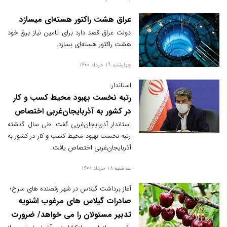
هنری است که رنگ‌ و روح را منتقل می‌کند،
وقتی دستی روی جاجیم هزار رنگ ترکمن
عراق هشت راکتور هسته‌ای میسازد
می‌کشی، هر تار و پودش قصه ای دارد، و دریغ
دولت عراق قصد دارد برای تامین نیاز برق خود
از غصه دست هنرمندان این هنر پارسی.
هشت راکتور هسته‌ای بسازد.
چهارشنبه 19 خرداد 1400
استاندار:
رتبه نخست بهبود محیط کسب و کار
در کشور به آذربایجان‌غربی اختصاص
یافت
استاندار آذربایجان‌غربی گفت: طی سال گذشته
رتبه نخست بهبود محیط کسب و کار در کشور به
آذربایجان‌غربی اختصاص یافت.
سه شنبه 18 خرداد 1400
آغاز برداشت گیلاس در شهر رقصنده های سرخ؛
صادرات گیلاس های مرغوب اشنویه
تدبیر مسئولان را می خواهد/ ضرورت