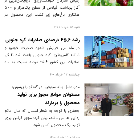
تسهیل مسیر صادراتی محصولات
رئیس سازمان جهادکشاورزی آذربایجان‌غربی از
آغاز برداشت گیلاس از سطح یک‌‌هزار و 500
باغی هسته دار در آذربایجان غربی
هکتاری باغ‌های زیر کشت این محصول در
سطح استان خبر داد و گفت: پیش‌بینی
شنبه 15 خرداد 1400
می‌شود ۱۸ هزار و ۵۰۰ تن گیلاس در استان
امسال از سطح باغ‌های بارور استان برداشت
رشد 45.6 درصدی صادرات کره جنوبی
شود که محصول تولیدی در استان علاوه بر
در ماه می افزایش شدید صادرات خودرو و
تامین نیاز داخل استان به کشورهای روسیه و
تراشه کامپیوتری کره جنوبی باعث شد تا کل
حاشیه خلیج فارس صادر می‌شود.
صادرات این کشور ۴۵.۶ درصد نسبت به ماه
مشابه سال قبل جهش کند.
چهارشنبه 12 خرداد 1400
مدیرعامل برند سورفین در گفتگو با پرسون؛
مسئولان موانع مجوز برای تولید
محصول را بردارند
جعفری با توجه به شعار امسال که سال مانع
زدایی ها می باشد، بیان کرد: مجوز گرفتن برای
تولید یک محصول آسان شود.
سه شنبه 11 خرداد 1400