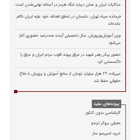
مذاکرات ایران و عمان درباره تنگه هرمز در آستانه نهایی‌شدن است
فرمانده سپاه تهران: دشمنان در تحقق اهداف خود علیه ایران ناکام
مانده‌اند
وزیر آموزش‌وپرورش: سال تحصیلی آینده صددرصد حضوری آغاز
می‌شود
حضور پیکر رهبر شهید در عراق پیوند قلوب مردم ایران و عراق را
ناگسستنی کرد
میرزاده: ۲۹ هزار میلیارد تومان از منابع آموزش و پرورش با دفاع
حقوقی حفظ شد
پیوندهای مفید
كارشناسی بدون كنكور
معرفی بروكر ترندو
خرید اسپرسو ساز