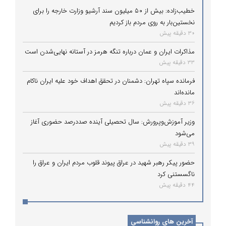
خطیب‌زاده: بیش از ۵۰ میلیون سند آرشیو وزارت خارجه را برای
نخستین‌بار به روی مردم باز کردیم
30 دقیقه پیش
مذاکرات ایران و عمان درباره تنگه هرمز در آستانه نهایی‌شدن است
33 دقیقه پیش
فرمانده سپاه تهران: دشمنان در تحقق اهداف خود علیه ایران ناکام
مانده‌اند
36 دقیقه پیش
وزیر آموزش‌وپرورش: سال تحصیلی آینده صددرصد حضوری آغاز
می‌شود
39 دقیقه پیش
حضور پیکر رهبر شهید در عراق پیوند قلوب مردم ایران و عراق را
ناگسستنی کرد
44 دقیقه پیش
آخرین های روانشناسی