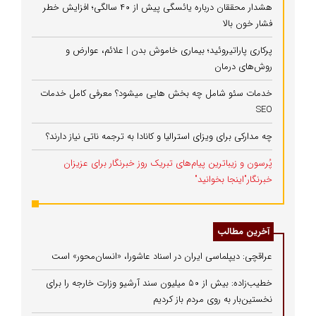
هشدار محققان درباره یائسگی پیش از ۴۰ سالگی؛ افزایش خطر
فشار خون بالا
پرکاری پاراتیروئید؛ بیماری خاموش بدن | علائم، عوارض و
روش‌های درمان
خدمات سئو شامل چه بخش هایی میشود؟ معرفی کامل خدمات
SEO
چه مدارکی برای ویزای استرالیا و کانادا به ترجمه ناتی نیاز دارند؟
پُرسون و زیباترین پیام‌های تبریک روز خبرنگار برای عزیزان
خبرنگار"اینجا بخوانید"
آخرین مطالب
عراقچی: دیپلماسی ایران در اسناد عاشورا، «انسان‌محور» است
خطیب‌زاده: بیش از ۵۰ میلیون سند آرشیو وزارت خارجه را برای
نخستین‌بار به روی مردم باز کردیم