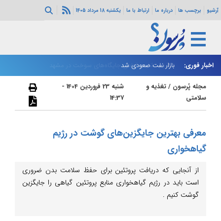
آرشیو
برچسب ها
درباره ما
ارتباط با ما
یکشنبه 18 مرداد 1405
اخبار فوری:
بازار نفت صعودی شد
زا
مجله پُرسون
/
تغذیه و
شنبه 23 فروردین 1404 -
سلامتی
14:37
معرفی بهترین جایگزین‌های گوشت در رژیم
گیاهخواری
از آنجایی که دریافت پروتئین برای حفظ سلامت بدن ضروری
است باید در رژیم گیاهخواری منابع پروتئین گیاهی را جایگزین
گوشت کنیم .