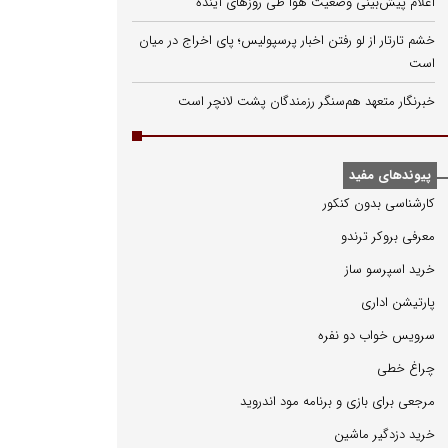
اعلام پیش‌بینی وضعیت هوا طی روزهای آینده
خشم تارتار از لو رفتن اخبار پرسپولیس؛ پای اخراج در میان
است
خبرنگار متعهد هم‌سنگر رزمندگان پشت لانچر است
پیوندهای مفید
كارشناسی بدون كنكور
معرفی بروكر ترندو
خرید اسپرسو ساز
پارتیشن اداری
سرویس خواب دو نفره
چراغ خطی
مرجعی برای بازی و برنامه مود اندروید
خرید دزدگیر ماشین