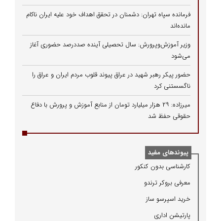
فرمانده سپاه تهران: دشمنان در تحقق اهداف خود علیه ایران ناکام
مانده‌اند
وزیر آموزش‌وپرورش: سال تحصیلی آینده صددرصد حضوری آغاز
می‌شود
حضور پیکر رهبر شهید در عراق پیوند قلوب مردم ایران و عراق را
ناگسستنی کرد
میرزاده: ۲۹ هزار میلیارد تومان از منابع آموزش و پرورش با دفاع
حقوقی حفظ شد
پیوندهای مفید
كارشناسی بدون كنكور
معرفی بروكر ترندو
خرید اسپرسو ساز
پارتیشن اداری