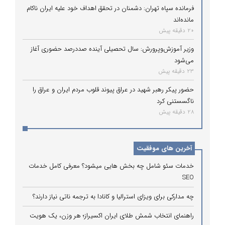
فرمانده سپاه تهران: دشمنان در تحقق اهداف خود علیه ایران ناکام
مانده‌اند
20 دقیقه پیش
وزیر آموزش‌وپرورش: سال تحصیلی آینده صددرصد حضوری آغاز
می‌شود
23 دقیقه پیش
حضور پیکر رهبر شهید در عراق پیوند قلوب مردم ایران و عراق را
ناگسستنی کرد
28 دقیقه پیش
آخرین های موفقیت
خدمات سئو شامل چه بخش هایی میشود؟ معرفی کامل خدمات
SEO
چه مدارکی برای ویزای استرالیا و کانادا به ترجمه ناتی نیاز دارند؟
راهنمای انتخاب شمش طلای ایران اکسیراز؛ هر وزن، یک هویت