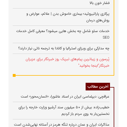
فشار خون بالا
پرکاری پاراتیروئید؛ بیماری خاموش بدن | علائم، عوارض و
روش‌های درمان
خدمات سئو شامل چه بخش هایی میشود؟ معرفی کامل خدمات
SEO
چه مدارکی برای ویزای استرالیا و کانادا به ترجمه ناتی نیاز دارند؟
پُرسون و زیباترین پیام‌های تبریک روز خبرنگار برای عزیزان
خبرنگار"اینجا بخوانید"
آخرین مطالب
عراقچی: دیپلماسی ایران در اسناد عاشورا، «انسان‌محور» است
خطیب‌زاده: بیش از ۵۰ میلیون سند آرشیو وزارت خارجه را برای
نخستین‌بار به روی مردم باز کردیم
مذاکرات ایران و عمان درباره تنگه هرمز در آستانه نهایی‌شدن است