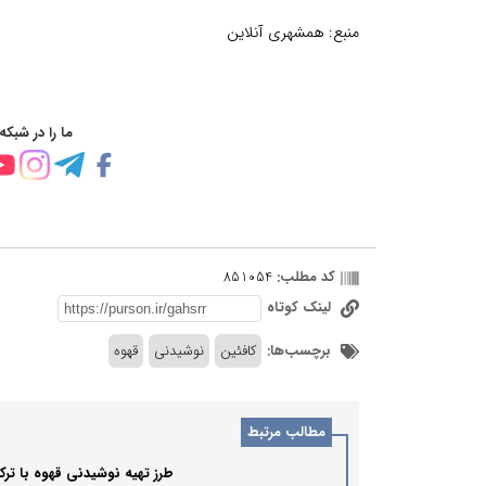
منبع:
همشهری آنلاین
ما را در شبکه
کد مطلب:
851054
لینک کوتاه
برچسب‌ها:
کافئین
نوشیدنی
قهوه
مطالب مرتبط
طرز تهیه نوشیدنی قهوه با تر