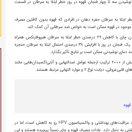
ان داده است. نوشیدن سه تا چهار فنجان قهوه در روز خطر ابتلا به سرطان در قسمت
خطر ابتلا به سرطان حفره دهان در افرادی که قهوه بدون کافئین مصرف
مصرف چای نیز در برخی موارد اثرات محافظتی دارد؛ نوشیدن چای با کاهش ۲۹ درصدی خطر ابتلا به سرطان هیپوفارنکس همراه
است، با این حال، نتایج تحقیقات نشان داد، مصرف بیش از یک فنجان در روز با افزایش ۳۸ درصدی احتمال ابتلا به سرطان حنجره
د دمای نوشیدنی ممکن است بر نتایج تأثیر بگذارد.
فواید قهوه فراتر از محافظت از سرطان است و قهوه حاوی بیش از ۲۰۰۰ ترکیب ازجمله عوامل ضدالتهابی و آنتی‌اکسیدان‌هایی مانند
نوع ۲ و موارد التهابی مرتبط هستند.
نرخ سرطان سر و گردن در کشورهای ثروتمند به دلیل بهبود مراقبت‌های بهداشتی و واکسیناسیون HPV رو به کاهش است، اما در
شتی به دنبال دارد. عادات مصرف قهوه و چای نسبتاً پیچیده هستند و این