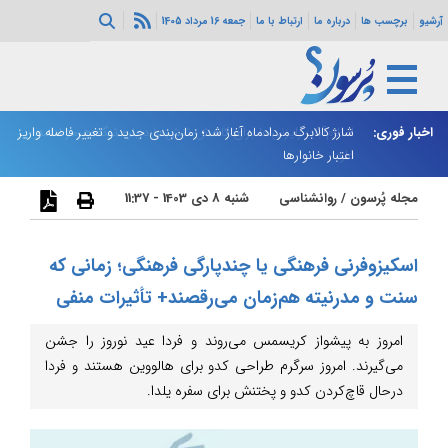
آرشیو
برچسب ها
درباره ما
ارتباط با ما
جمعه 16 مرداد 1405
ه هرمز ادامه
اخبار فوری:
شارژ کالابرگ مردادماه آغاز شد؛ زمان‌بندی جدید و تغییر فاصله واریز
ان
اعتبار خانوارها
ا
مجله پُرسون
/
روانشناسی
شنبه 8 دی 1403 - 11:37
اسکیزوفرنی فرهنگی یا چندپارگی فرهنگی؛ زمانی که
سنت و مدرنیته هم‌زمان می‌رقصند+ تأثیرات منفی
امروز به پیشواز کریسمس می‌روند و فردا عید نوروز را جشن
می‌گیرند. امروز سرگرم طراحی کدو برای هالووین هستند و فردا
درحال قاچ‌کردن کدو و پختنش برای سفره یلدا.