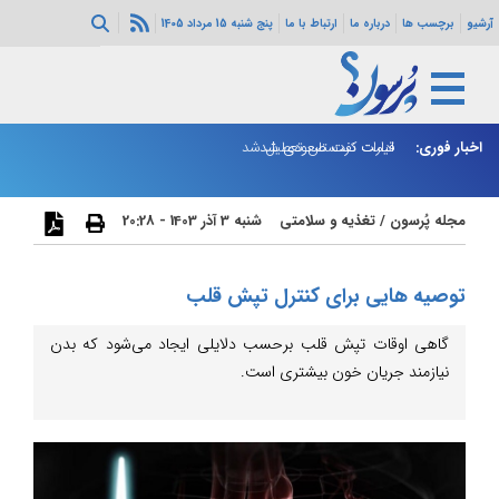
آرشیو
برچسب ها
درباره ما
ارتباط با ما
پنج شنبه 15 مرداد 1405
اخبار فوری:
قیمت نفت صعودی شد
ادارات کردستان تعطیل شد
شا
اع
مجله پُرسون
/
تغذیه و سلامتی
شنبه 3 آذر 1403 - 20:28
توصیه هایی برای کنترل تپش قلب
گاهی اوقات تپش قلب برحسب دلایلی ایجاد می‌شود که بدن
نیازمند جریان خون بیشتری است.