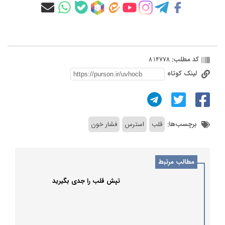
کد مطلب:
814778
لینک کوتاه
برچسب‌ها:
قلب
استرس
فشار خون
مطالب مرتبط
تپش قلب را جدی بگیرید