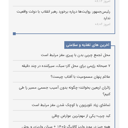
امروز 08:12
رئیس‌جمهور: روایت‌ها درباره برخورد رهبر انقلاب با دولت واقعیت
ندارد
امروز 08:06
آخرین های تغذیه و سلامتی
محل تجمع چربی بدن با پیری مغز مرتبط است
۷ صبحانه رژیمی برای محل کار؛ سبک، سیرکننده در چند دقیقه
علائم پنهان مسمومیت با آفتاب چیست؟
زائران اربعین بخوانند؛ چگونه بدون آسیب جسمی مسیر را طی
کنیم؟
تماشای زیاد تلویزیون با کوچک شدن مغز مرتبط است
کبد چرب؛ یکی از مهم‌ترین عوارض چاقی
همه چیز در مورد واریز کالابرگ ۱۴۰۵ + میزان واریزی و روش