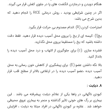
هنگام دویدن و درجازدن انگشت های پا در جلوی کفش قرار می گیرند.
اگر در چنین شرایطی بودید ، روش درمانی RICE را انجام دهید که
بدین شرح می باشد:
استراحت کردن (R) :اندام مصدوم بی حرکت قرار بگیرد.
یخ(I) :کیسه ای از یخ را برروی محل آسیب دیده قرار دهید. فقط دقت
داشته باشید که یخ را مستقیما برروی محل نگذارید.
فشرده سازی :(c) برای جلوگیری از التهاب و درد محل آسیب دیده را
بانداژ کنید.
بالا نگه داشتن عضو (E): برای پیشگیری از کاهش خون رسانی به محل
آسیب دیده ،عضو آسیب دیده را در ارتفاعی بالاتر از سطح قلب قرار
دهید.
8. دیابت :
کبودی ناگهانی در پاها یکی از علائم دیابت پیشرفته می باشد . این
بیماری بر رگ های خونی تاثیر گذاشته و منجر به بیماری عروق محیطی
خواهد شد . علاوه بر کبودی ناگهانی در افراد مبتلا به دیابت ، افزایش