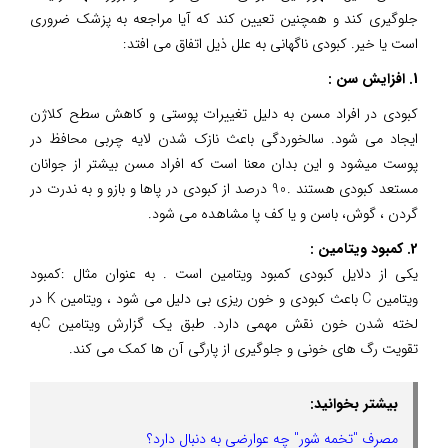
جلوگیری کند و همچنین تعیین کند که آیا مراجعه به پزشک ضروری
است یا خیر. کبودی ناگهانی به علل ذیل اتفاق می افتد:
1. افزایش سن :
کبودی در افراد مسن به دلیل تغییرات پوستی و کاهش سطح کلاژن
ایجاد می شود. سالخوردگی باعث نازک شدن لایه چربی محافظ در
پوست میشود و این بدان معنا است که افراد مسن بیشتر از جوانان
مستعد کبودی هستند .90 درصد از کبودی در پاها و بازو و به ندرت در
گردن ، گوش، باسن و یا کف پا مشاهده می شود.
2. کمبود ویتامین :
یکی از دلایل کبودی کمبود ویتامین است . به عنوان مثال :کمبود
ویتامین C باعث کبودی و خون ریزی بی دلیل می شود ، ویتامین K در
لخته شدن خون نقش مهمی دارد. طبق یک گزارش ویتامین Cبه
تقویت رگ های خونی و جلوگیری از پارگی آن ها کمک می کند.
بیشتر بخوانید:
مصرف "تخمه شور" چه عوارضی به دنبال دارد؟