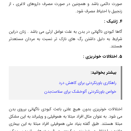
صورت دائمی باشد و همچنین در صورت مصرف داروهای لاغری ، از
زنجبیل با احتیاط مصرف شود.
4. ژنتیک :
گاها کبودی ناگهانی در بدن به علت عوامل ارثی می باشد . زنان دراین
شرایط به دلیل داشتن رگ های نازک تر نسبت به مردان مستعدتر
هستند.
5. اختلالات خونریزی :
بیشتر بخوانید:
راهکاری باورنکردنی برای کاهش درد
خواص باورنکردنی آلوخشک برای سلامت‌بدن
اختلالات خونریزی بدون هیچ علتی باعث کبودی ناگهانی برروی بدن
می شود. به عنوان مثال افراد مبتلا به هموفیلی و ویلبراند به این مشکل
مبتلا هستند. طبق گفته بنیاد ملی هموفیلی افراد مبتلا به این بیماری
علاوه بر اختلال در خونریزی و کبودی در قسمت هایی از بدن، ممکن