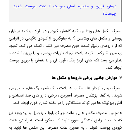
درمان فوری و معجزه آسای یبوست / علت یبوست شدید
چیست؟
مصرف مکمل های ویتامین Cبه کاهش کبودی در افراد مبتلا به بیماران
پوستی و مکمل های ویتامین K به جلوگیری از کبودی ناگهانی در افرادی
که از داروهای رقیق کننده خون مصرف می کنند ، کمک می کند. کمبود
ویتامین C وKمی تواند باعث ایجاد بثورات پوستی و یا پورپورا شده و
بنظر می رسد لکه های قرمز رنگ، قهوه ای و یا بنفش را برروی پوست
ایجاد کند.
3. عوارض جانبی برخی داروها و مکمل ها :
مصرف برخی از داروها و مکمل ها باعث نازک شدن رگ های خونی می
شوند . به گفته پزشکان مصرف آسپرین ، برخی دارو های ضد انعقادی و
آنتی بیوتیک ها می تواند مشکلاتی را در لخته شدن خون ایجاد کند.
همچنین مصرف مکمل هایی مانند جینکوبیلوبا ، زنجبیل و زردچوبه نیز
که خاصیت رقیق کنندگی خون دارند که ممکن است به راحتی باعث
کبودی پوست شوند . به همین علت مصرف این مکمل ها نباید به