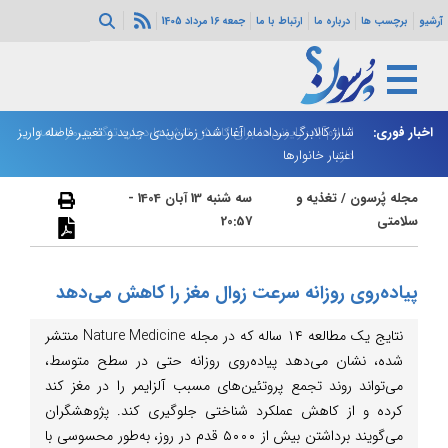
آرشیو
برچسب ها
درباره ما
ارتباط با ما
جمعه 16 مرداد 1405
اخبار فوری:
اسلام‌آباد: رایزنی‌ها برای کاهش تنش‌ها درباره تنگه هرمز ادامه
شارژ کالابرگ مردادماه آغاز شد؛ زمان‌بندی جدید و تغییر فاصله واریز
ان
دارد
اعتبار خانوارها
ا
مجله پُرسون
/
تغذیه و
سه شنبه 13 آبان 1404 -
سلامتی
20:57
پیاده‌روی روزانه سرعت زوال مغز را کاهش می‌دهد
نتایج یک مطالعه ۱۴ ساله که در مجله Nature Medicine منتشر
شده، نشان می‌دهد پیاده‌روی روزانه حتی در سطح متوسط،
می‌تواند روند تجمع پروتئین‌های مسبب آلزایمر را در مغز کند
کرده و از کاهش عملکرد شناختی جلوگیری کند. پژوهشگران
می‌گویند برداشتن بیش از ۵۰۰۰ قدم در روز، به‌طور محسوسی با