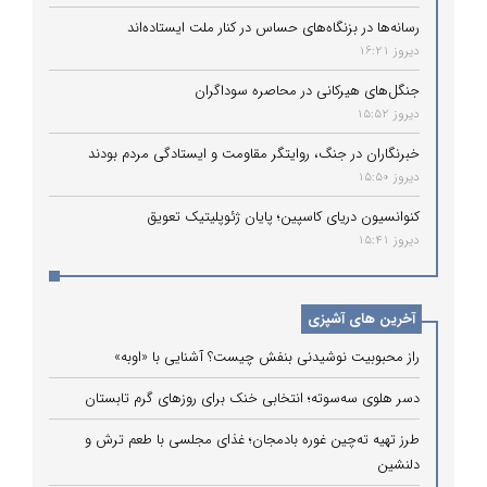
رسانه‌ها در بزنگاه‌های حساس در کنار ملت ایستاده‌اند
دیروز 16:21
جنگل‌های هیرکانی در محاصره سوداگران
دیروز 15:52
خبرنگاران در جنگ، روایتگر مقاومت و ایستادگی مردم بودند
دیروز 15:50
کنوانسیون دریای کاسپین؛ پایان ژئوپلیتیک تعویق
دیروز 15:41
آخرین های آشپزی
راز محبوبیت نوشیدنی بنفش چیست؟ آشنایی با «اوبه»
دسر هلوی سه‌سوته؛ انتخابی خنک برای روزهای گرم تابستان
طرز تهیه ته‌چین غوره بادمجان؛ غذای مجلسی با طعم ترش و
دلنشین