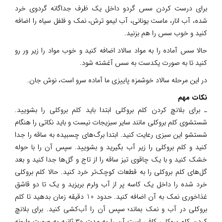
برای درست کردن سس گردو داخل یک ظرف جداگانه گردوی خرد
شده، آب انار، ماست یونانی، آب لیمو ترش، نمک و فلفل سیاه را اضافه
کنید و خوب سس را هم بزنید.
حالا سس آماده را به مواد سالاد اضافه کنید و خوب مواد را زیر ور رو
کنید تا به صورت یکدست به سس آغشته شود.
در این مرحله سالاد خوشمزه پاییزی ما آماده سرو است، نوش جان.
نکات مهم
ـ برای بلانچ کردن کلم بروکلی ابتدا باید کلم بروکلی را بشویید.
شستشوی کلم بروکلی مانند سایر سبزیجات نیست و باید نکاتی را هنگام
شستشو این سبزی رعایت کنید. ابتدا برگ‌های چسبیده به ساقه را جدا
کنید و کلم بروکلی را زیر آب بگیرید و بشویید. سپس آن را با حوله
خشک کنید و با یک چاقوی تیز ساقه را از تاج و گل‌ها جدا کنید و بعد
گل‌های کلم بروکلی را به قطعات کوچک‌تر خرد کنید. حالا کلم بروکلی
خرد شده را داخل یک کاسه پر از آب ولرم بریزید و یک تا دو قاشق
غذاخوری نمک به آن اضافه کنید. حدود 10 دقیقه زمان بدهید تا کلم
بروکلی در آب و نمک بماند؛ سپس آن را آب‌کشی کنید. برای بلانچ
کردن کلم بروکلی کافی است آن را به مدت 30 ثانیه به صورت وارونه