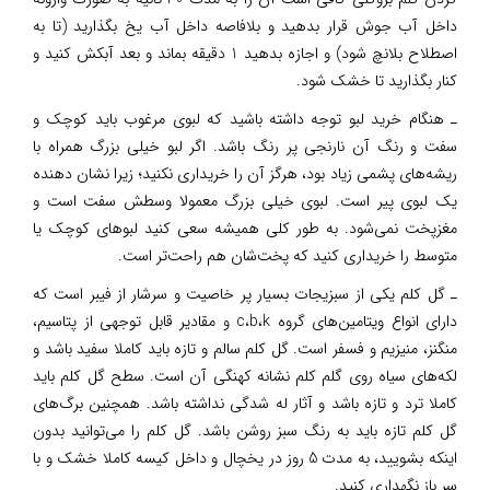
داخل آب جوش قرار بدهید و بلافاصه داخل آب یخ بگذارید (تا به
اصطلاح بلانچ شود) و اجازه بدهید 1 دقیقه بماند و بعد آبکش کنید و
کنار بگذارید تا خشک شود.
ـ هنگام خرید لبو توجه داشته باشید که لبوی مرغوب باید کوچک و
سفت و رنگ آن نارنجی پر رنگ باشد. اگر لبو خیلی بزرگ همراه با
ریشه‌های پشمی زیاد بود، هرگز آن را خریداری نکنید؛ زیرا نشان دهنده
یک لبوی پیر است. لبوی خیلی بزرگ معمولا وسطش سفت است و
مغزپخت نمی‌شود. به طور کلی همیشه سعی کنید لبوهای کوچک یا
متوسط را خریداری کنید که پخت‌شان هم راحت‌تر است.
ـ گل کلم یکی از سبزیجات بسیار پر خاصیت و سرشار از فیبر است که
دارای انواع ویتامین‌های گروه c،b،k و مقادیر قابل توجهی از پتاسیم،
منگنز، منیزیم و فسفر است. گل کلم سالم و تازه باید کاملا سفید باشد و
لکه‌های سیاه روی گلم کلم نشانه کهنگی آن است. سطح گل کلم باید
کاملا ترد و تازه باشد و آثار له شدگی نداشته باشد. همچنین برگ‌های
گل کلم تازه باید به رنگ سبز روشن باشد. گل کلم را می‌توانید بدون
اینکه بشویید، به مدت 5 روز در یخچال و داخل کیسه کاملا خشک و با
سر باز نگهداری کنید.