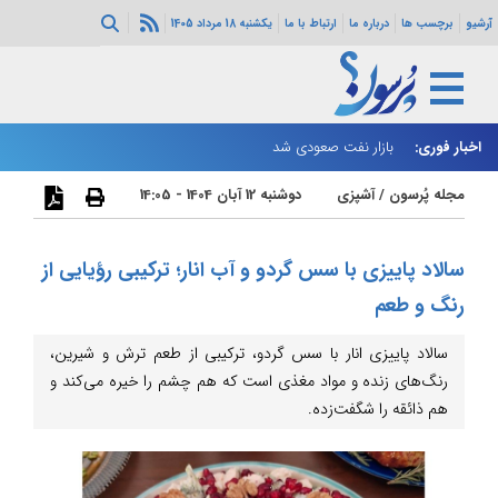
آرشیو
برچسب ها
درباره ما
ارتباط با ما
یکشنبه 18 مرداد 1405
اخبار فوری:
بازار نفت صعودی شد
زا
مجله پُرسون
/
آشپزی
دوشنبه 12 آبان 1404 - 14:05
سالاد پاییزی با سس گردو و آب انار؛ ترکیبی رؤیایی از
رنگ و طعم
سالاد پاییزی انار با سس گردو، ترکیبی از طعم ترش و شیرین،
رنگ‌های زنده و مواد مغذی است که هم چشم را خیره می‌کند و
هم ذائقه را شگفت‌زده.