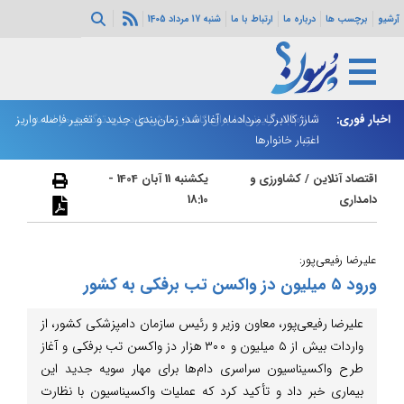
آرشیو
برچسب ها
درباره ما
ارتباط با ما
شنبه 17 مرداد 1405
اخبار فوری:
اسلام‌آباد: رایزنی‌ها برای کاهش تنش‌ها درباره تنگه هرمز ادامه
شارژ کالابرگ مردادماه آغاز شد؛ زمان‌بندی جدید و تغییر فاصله واریز
ان
دارد
اعتبار خانوارها
ا
اقتصاد آنلاین
/
کشاورزی و
یکشنبه 11 آبان 1404 -
دامداری
18:10
علیرضا رفیعی‌پور:
ورود ۵ میلیون دز واکسن تب برفکی به کشور
علیرضا رفیعی‌پور، معاون وزیر و رئیس سازمان دامپزشکی کشور، از
واردات بیش از ۵ میلیون و ۳۰۰ هزار دز واکسن تب برفکی و آغاز
طرح واکسیناسیون سراسری دام‌ها برای مهار سویه جدید این
بیماری خبر داد و تأکید کرد که عملیات واکسیناسیون با نظارت