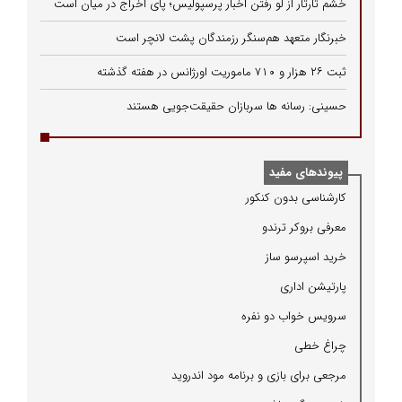
خشم تارتار از لو رفتن اخبار پرسپولیس؛ پای اخراج در میان است
خبرنگار متعهد هم‌سنگر رزمندگان پشت لانچر است
ثبت ۲۶ هزار و ۷۱۰ ماموریت اورژانس در هفته گذشته
حسینی: رسانه ها سربازان حقیقت‌جویی هستند
پیوندهای مفید
كارشناسی بدون كنكور
معرفی بروكر ترندو
خرید اسپرسو ساز
پارتیشن اداری
سرویس خواب دو نفره
چراغ خطی
مرجعی برای بازی و برنامه مود اندروید