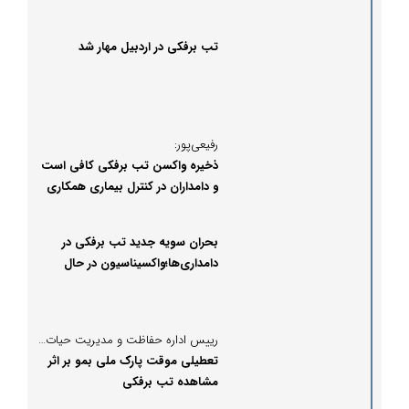
تب برفکی در اردبیل مهار شد
رفیعی‌پور:
ذخیره واکسن تب برفکی کافی است
و دامداران در کنترل بیماری همکاری
خوبی داشتند
بحران سویه جدید تب برفکی در
دامداری‌ها؛واکسیناسیون در حال
انجام است
رییس اداره حفاظت و مدیریت حیات وحش محیط زیست استان فارس خبر داد:
تعطیلی موقت پارک ملی بمو بر اثر
مشاهده تب برفکی