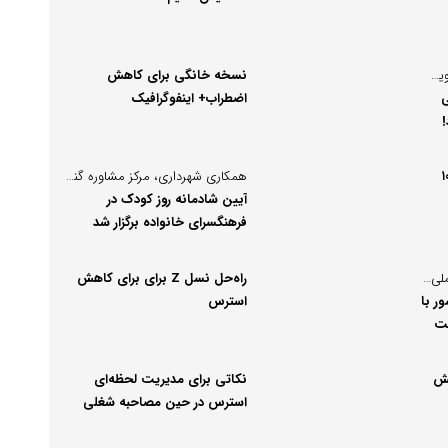
رسول سعیدی زاده پژوهشگر، نویسنده و روزنامه نگار نوشت:
نسخه خانگی برای کاهش
ی
اضطراب+ اینفوگرافیک
ضروری کودکان تا ۱۰
همکاری شهرداری، مرکز مشاوره گندم و مدارس؛ روزی به یادماندنی برای کودکان تهران
آیین شادمانه روز کودک در
فرهنگسرای خانواده برگزار شد
قزوین پیشتاز برنامه‌های هفته ملی کودک
راه‌حل نسل Z برای برای کاهش
ر با
استرس
هش
نکاتی برای مدیریت لحظه‌ای
استرس در حین مصاحبه شغلی