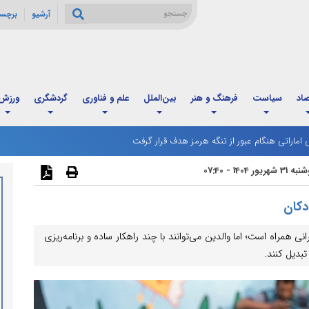
آرشیو
برچس
صاد
سیاست
فرهنگ و هنر
بین‌الملل
علم و فناوری
گردشگری
ورزش
ماراتی هنگام عبور از تنگه هرمز هدف قرار گرفت
3 شهریور 1404 - 07:40
دکان
ی همراه است؛ اما والدین می‌توانند با چند راهکار ساده و برنامه‌ریزی
بدیل کنند.