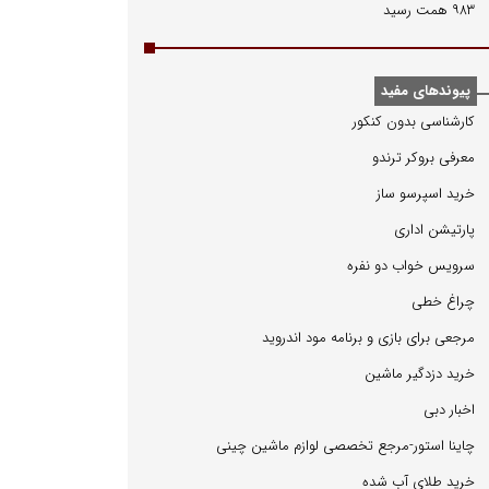
۹۸۳ همت رسید
پیوندهای مفید
كارشناسی بدون كنكور
معرفی بروكر ترندو
خرید اسپرسو ساز
پارتیشن اداری
سرویس خواب دو نفره
چراغ خطی
مرجعی برای بازی و برنامه مود اندروید
خرید دزدگیر ماشین
اخبار دبی
چاینا استور-مرجع تخصصی لوازم ماشین چینی
خرید طلای آب شده