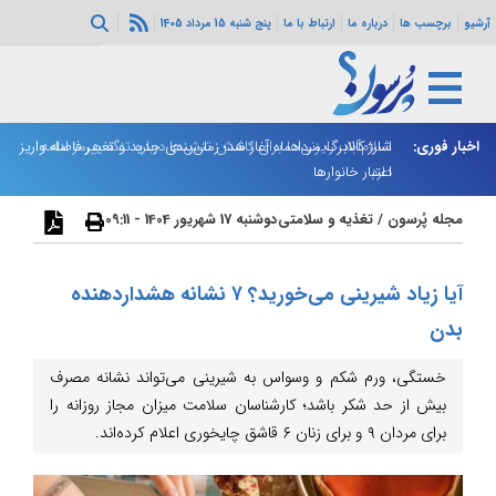
آرشیو
برچسب ها
درباره ما
ارتباط با ما
پنج شنبه 15 مرداد 1405
اخبار فوری:
اسلام‌آباد: رایزنی‌ها برای کاهش تنش‌ها درباره تنگه هرمز ادامه
شارژ کالابرگ مردادماه آغاز شد؛ زمان‌بندی جدید و تغییر فاصله واریز
ون
دارد
اعتبار خانوارها
م
مجله پُرسون
/
تغذیه و سلامتی
دوشنبه 17 شهریور 1404 - 09:11
آیا زیاد شیرینی می‌خورید؟ ۷ نشانه هشداردهنده
بدن
خستگی، ورم شکم و وسواس به شیرینی می‌تواند نشانه مصرف
بیش از حد شکر باشد؛ کارشناسان سلامت میزان مجاز روزانه را
برای مردان ۹ و برای زنان ۶ قاشق چایخوری اعلام کرده‌اند.