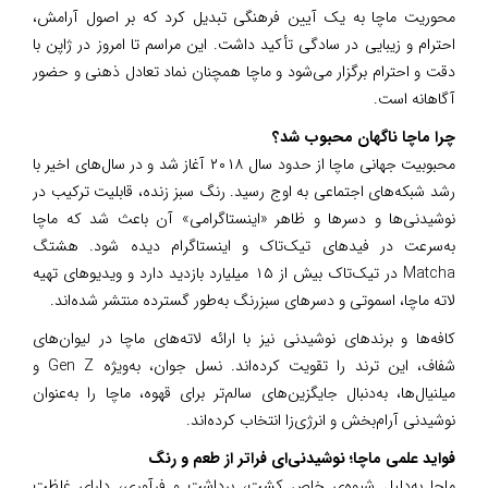
محوریت ماچا به یک آیین فرهنگی تبدیل کرد که بر اصول آرامش،
احترام و زیبایی در سادگی تأکید داشت. این مراسم تا امروز در ژاپن با
دقت و احترام برگزار می‌شود و ماچا همچنان نماد تعادل ذهنی و حضور
آگاهانه است.
چرا ماچا ناگهان محبوب شد؟
محبوبیت جهانی ماچا از حدود سال ۲۰۱۸ آغاز شد و در سال‌های اخیر با
رشد شبکه‌های اجتماعی به اوج رسید. رنگ سبز زنده، قابلیت ترکیب در
نوشیدنی‌ها و دسرها و ظاهر «اینستاگرامی» آن باعث شد که ماچا
به‌سرعت در فیدهای تیک‌تاک و اینستاگرام دیده شود. هشتگ
Matcha در تیک‌تاک بیش از ۱۵ میلیارد بازدید دارد و ویدیوهای تهیه
لاته ماچا، اسموتی و دسرهای سبزرنگ به‌طور گسترده منتشر شده‌اند.
کافه‌ها و برندهای نوشیدنی نیز با ارائه لاته‌های ماچا در لیوان‌های
شفاف، این ترند را تقویت کرده‌اند. نسل جوان، به‌ویژه Gen Z و
میلنیال‌ها، به‌دنبال جایگزین‌های سالم‌تر برای قهوه، ماچا را به‌عنوان
نوشیدنی آرام‌بخش و انرژی‌زا انتخاب کرده‌اند.
فواید علمی ماچا؛ نوشیدنی‌ای فراتر از طعم و رنگ
ماچا به‌دلیل شیوه‌ی خاص کشت، برداشت و فرآوری، دارای غلظت