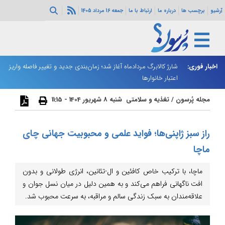
آرشیو
برچسب ها
درباره ما
ارتباط با ما
جمعه 16 مرداد 1405
ه هرمز ادامه
اخبار فوری:
شارژ کالابرگ مردادماه آغاز شد؛ زمان‌بندی جدید و تغییر فاصله واریز
ان
اعتبار خانوارها
ا
مجله پُرسون
/
تغذیه و سلامتی
شنبه 8 شهریور 1404 - 11:15
راز سبز ژاپنی‌ها؛ فواید علمی و محبوبیت جهانی چای
ماچا
ماچا، با ترکیب خاص کافئین و ال-تئانین، انرژی طولانی و بدون
افت ناگهانی فراهم می‌کند و به همین دلیل در میان نسل جوان و
علاقه‌مندان به سبک زندگی سالم و مراقبه، به سرعت محبوب شد.