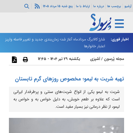
آرشیو
برچسب ها
درباره ما
ارتباط با ما
پنج شنبه 15 مرداد 1405
ه هرمز ادامه
اخبار فوری:
شارژ کالابرگ مردادماه آغاز شد؛ زمان‌بندی جدید و تغییر فاصله واریز
ان
اعتبار خانوارها
ا
مجله پُرسون
/
آشپزی
یکشنبه 29 تیر 1404 - 12:45
تهیه شربت به لیمو؛ مخصوص روزهای گرم تابستان
شربت به لیمو یکی از انواع شربت‌های سنتی و پرطرفدار ایرانی
است که علاوه بر طعم خوبش، به دلیل خواص به و خواص به
لیمو، از نظر درمانی نیز بسیار مفید است.