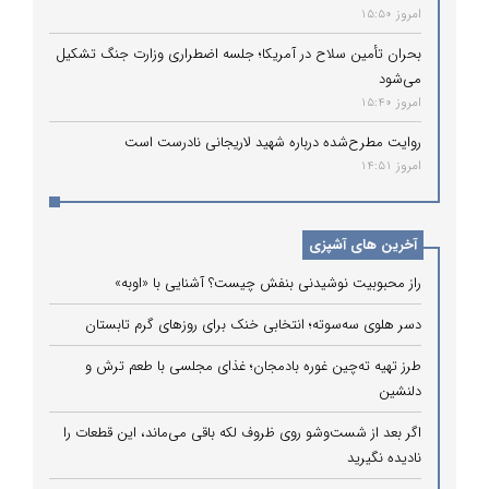
امروز 15:50
بحران تأمین سلاح در آمریکا؛ جلسه اضطراری وزارت جنگ تشکیل
می‌شود
امروز 15:40
روایت مطرح‌شده درباره شهید لاریجانی نادرست است
امروز 14:51
آخرین های آشپزی
راز محبوبیت نوشیدنی بنفش چیست؟ آشنایی با «اوبه»
دسر هلوی سه‌سوته؛ انتخابی خنک برای روزهای گرم تابستان
طرز تهیه ته‌چین غوره بادمجان؛ غذای مجلسی با طعم ترش و
دلنشین
اگر بعد از شست‌وشو روی ظروف لکه باقی می‌ماند، این قطعات را
نادیده نگیرید