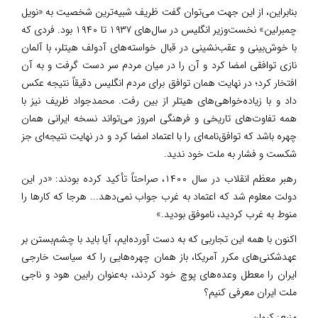
بنابراین‌، از این جهت می‌توان گفت ظریف شبیه‌ترین شخصیت به «نویل
چمبرلین» نخست‌وزیر انگلیس در سال‌های ۱۹۳۷ تا ۱۹۴۰ بود. فردی که
با خوش‌بینی و عقب‌نشینی در قبال خواسته‌های آدولف هیتلر، با آلمان
نازی توافقی امضا کرد و آن را در میان مردم سر دست گرفت و به آن
افتخار کرد؛ در نهایت همان توافق برای مردم انگلیس دقیقاً نتیجه عکس
داد و با زیاده‌خواهی‌های هیتلر از بین رفت. محمدجواد ظریف نیز با
همه تفاوت‌های تاریخی و فرهنگی امروز می‌تواند نسخه ایرانی همان
چهره باشد که توافق‌نامه‌ای را با اعتماد امضا کرد و در نهایت نتیجه‌ای جز
شکست و فشار به ملت خود ندید.
رهبر معظم انقلاب در سال ۱۴۰۰، صراحتاً تأکید کرده بودند: «در این
دولت معلوم شد که اعتماد به غرب جواب نمی‌دهد... هرجا که کارها را
منوط به غرب کردید، ناموفق بودید.»
اکنون با همه این تجاربی که به دست آورده‌ایم‌، آیا باید با چشم‌بستن بر
عهدشکنی‌های مکرر آمریکا، باز همان چهره‌هایی را که سیاست خارجی
ایران را معطل وعده‌های پوچ خود کردند، به‌عنوان رابین هود و ناجی
ملت ایران معرفی کنیم؟
منبع:
کیهان