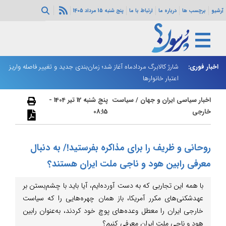
آرشیو
برچسب ها
درباره ما
ارتباط با ما
پنج شنبه 15 مرداد 1405
ه هرمز ادامه
اخبار فوری:
شارژ کالابرگ مردادماه آغاز شد؛ زمان‌بندی جدید و تغییر فاصله واریز
ان
اعتبار خانوارها
ا
اخبار سیاسی ایران و جهان
/
سیاست
پنج شنبه 12 تیر 1404 -
خارجی
08:15
روحانی و ظریف را برای مذاکره بفرستید!/ به دنبال
معرفی رابین هود و ناجی ملت ایران هستند؟
با همه این تجاربی که به دست آورده‌ایم‌، آیا باید با چشم‌بستن بر
عهدشکنی‌های مکرر آمریکا، باز همان چهره‌هایی را که سیاست
خارجی ایران را معطل وعده‌های پوچ خود کردند، به‌عنوان رابین
هود و ناجی ملت ایران معرفی کنیم؟