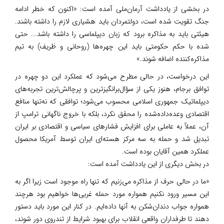
در بخشی از یادداشت آرمان‌ملی آمده است: «اکنون که خطر ادامه
جنگ تقویت شده است، دولتمردان باید هشیاری لازم را داشته باشند.
هیئتی باید به مذاکره برود که زبان دیپلماسی را داشته باشد... حتی
شده با حکم حکومتی باید این چهره‌ها (روحانی و ظریف) به تیم
مذاکره‌کننده اضافه شوند.»
این درخواست، در حالی مطرح می‌شود که عملکرد این دو چهره‌ در
توافق برجام، هنوز یکی از سؤال‌برانگیزترین و پرچالش‌ترین تجربه‌های
دیپلماتیک جمهوری اسلامی محسوب می‌شود؛ توافقی که نه‌تنها منافع
اقتصادی وعده‌داده‌شده را محقق نکرد، بلکه با خروج ناگهانی ترامپ از
آن، عملاً به عاملی برای افزایش فشارهای سیاسی و اقتصادی بر ایران
تبدیل شد و حمله به سه مرکز هسته‌ای ایران توسط آمریکا محصول
عملکرد همین آقایان بوده است.
در بخش دیگری از این یادداشت آمده است:
«ما در حالی حرف از مذاکره می‌زنیم که تنها راه موجود است زیرا اگر به
این مسیر ورود نکنیم همواره مورد حمله غربی‌ها خواهیم بود هرچند
همواره جواب دندان‌شکن به آنها داده‌ایم. در کنار این مورد باید دستور
دهند تا طرفداران واقعی انقلاب برای بهبود شرایط از تندروی دور شوند،