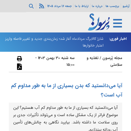
آرشیو
برچسب ها
درباره ما
ارتباط با ما
جمعه 16 مرداد 1405
ه هرمز ادامه
اخبار فوری:
شارژ کالابرگ مردادماه آغاز شد؛ زمان‌بندی جدید و تغییر فاصله واریز
ان
اعتبار خانوارها
ا
مجله پُرسون
/
تغذیه و
سه شنبه 30 بهمن 1403 -
سلامتی
15:00
آیا می‌دانستید که بدن بسیاری از ما به طور مداوم کم
آب است؟
آیا می‌دانستید که بسیاری از ما به طور مداوم کم آب هستیم؟ این
موضوع فراتر از یک مشکل ساده‌ است و می‌تواند تأثیرات جدی بر
روی سلامت ما داشته باشد. بیایید نگاهی به چالش‌های تأمین
آب روزانه بیندازیم.