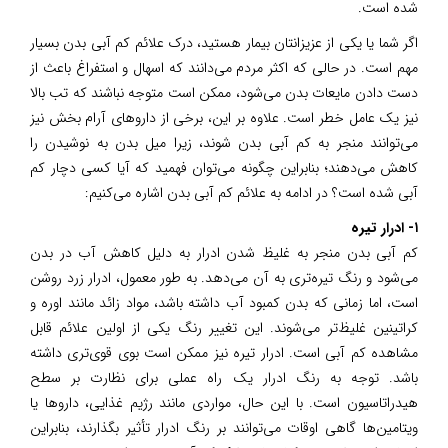
شده است.
اگر شما یا یکی از عزیزانتان بیمار هستید، درک علائم کم آبی بدن بسیار
مهم است. در حالی که اکثر مردم می‌دانند که اسهال و استفراغ باعث از
دست دادن مایعات بدن می‌شود، ممکن است متوجه نباشند که تب بالا
نیز یک عامل خطر است. علاوه بر این، برخی از داروهای آرام بخش نیز
می‌توانند منجر به کم آبی بدن شوند، زیرا میل بدن به نوشیدن را
کاهش می‌دهند؛ بنابراین چگونه می‌توان فهمید که آیا کسی دچار کم
آبی شده است؟ در ادامه به علائم کم آبی بدن اشاره می‌کنیم:
۱- ادرار تیره
کم آبی بدن منجر به غلیظ شدن ادرار به دلیل کاهش آب در بدن
می‌شود و رنگ تیره‌تری به آن می‌دهد. به طور معمول، ادرار زرد روشن
است، اما زمانی که بدن کمبود آب داشته باشد، مواد زائد مانند اوره و
کراتینین غلیظ‌تر می‌شوند. این تغییر رنگ یکی از اولین علائم قابل
مشاهده کم آبی است. ادرار تیره نیز ممکن است بوی قوی‌تری داشته
باشد. توجه به رنگ ادرار یک راه عملی برای نظارت بر سطح
هیدراتاسیون است. با این حال، مواردی مانند رژیم غذایی، داروها یا
ویتامین‌ها گاهی اوقات می‌توانند بر رنگ ادرار تأثیر بگذارند، بنابراین