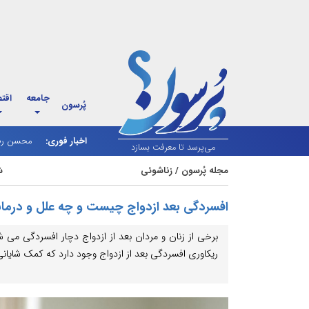
جامعه
اقت
پُرسون
اخبار فوری:
زاهدشهر ف
محسن رضای
می‌پرسد تا معرفت بسازد
مجله پُرسون
/
زناشوئی
شنبه
افسردگی بعد ازدواج چیست و چه علل و درمان
برخی از زنان و مردان بعد از ازدواج دچار افسردگی می 
ریکاوری افسردگی بعد از ازدواج وجود دارد که کمک شایانی