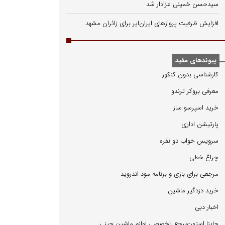
سیدحسن خمینی عزادار شد
افزایش ظرفیت پروازهای ایران‌ایر برای زائران مشهد
پیوندهای مفید
كارشناسی بدون كنكور
معرفی بروكر ترندو
خرید اسپرسو ساز
پارتیشن اداری
سرویس خواب دو نفره
چراغ خطی
مرجعی برای بازی و برنامه مود اندروید
خرید دزدگیر ماشین
اخبار دبی
چاینا استور-مرجع تخصصی لوازم ماشین چینی