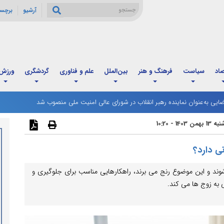
آرشیو
برچس
صاد
سیاست
فرهنگ و هنر
بین‌الملل
علم و فناوری
گردشگری
ورزش
ارس لرزید
ی به‌عنوان نماینده رهبر انقلاب در شورای عالی امنیت ملی منصوب شد
 13 بهمن 1403 - 10:20
ی دارد؟
شوند و این موضوع رنج می برند، راهکارهایی مناسب برای جلوگیری و
 به زوج ها می کند.