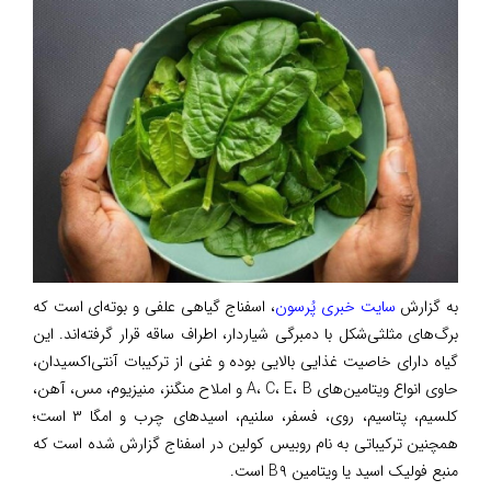
به گزارش
سایت خبری پُرسون
، اسفناج گیاهی علفی و بوته‌ای است که
برگ‌های مثلثی‌شکل با دمبرگی شیاردار، اطراف ساقه قرار گرفته‌اند. این
گیاه دارای خاصیت غذایی بالایی بوده و غنی از ترکیبات آنتی‌اکسیدان،
حاوی انواع ویتامین‌های A، C، E، B و املاح منگنز، منیزیوم، مس، آهن،
کلسیم، پتاسیم، روی، فسفر، سلنیم، اسیدهای چرب و امگا ۳ است؛
همچنین ترکیباتی به نام روبیس کولین در اسفناج گزارش شده است که
منبع فولیک اسید یا ویتامین B۹ است.