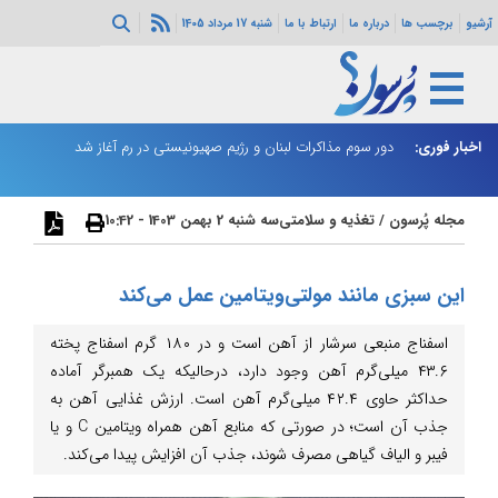
آرشیو
برچسب ها
درباره ما
ارتباط با ما
شنبه 17 مرداد 1405
ثی‌سازی مهمات
اخبار فوری:
دور سوم مذاکرات لبنان و رژیم صهیونیستی در رم آغاز شد
ر
مجله پُرسون
/
تغذیه و سلامتی
سه شنبه 2 بهمن 1403 - 10:42
این سبزی مانند مولتی‌ویتامین عمل می‌کند
اسفناج منبعی سرشار از آهن است و در ۱۸۰ گرم اسفناج پخته
۴۳.۶ میلی‌گرم آهن وجود دارد، درحالیکه یک همبرگر آماده
حداکثر حاوی ۴۲.۴ میلی‌گرم آهن است. ارزش غذایی آهن به
جذب آن است؛ در صورتی که منابع آهن همراه ویتامین C و یا
فیبر و الیاف گیاهی مصرف شوند، جذب آن افزایش پیدا می‌کند.