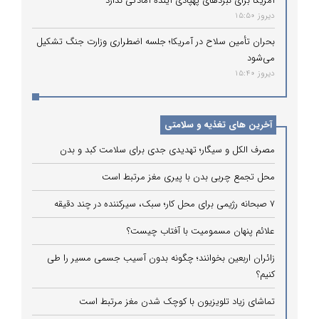
آمریکا برای نبردهای پهپادی آینده آمادگی ندارد
دیروز 15:50
بحران تأمین سلاح در آمریکا؛ جلسه اضطراری وزارت جنگ تشکیل
می‌شود
دیروز 15:40
آخرین های تغذیه و سلامتی
مصرف الکل و سیگار؛ تهدیدی جدی برای سلامت کبد و بدن
محل تجمع چربی بدن با پیری مغز مرتبط است
۷ صبحانه رژیمی برای محل کار؛ سبک، سیرکننده در چند دقیقه
علائم پنهان مسمومیت با آفتاب چیست؟
زائران اربعین بخوانند؛ چگونه بدون آسیب جسمی مسیر را طی
کنیم؟
تماشای زیاد تلویزیون با کوچک شدن مغز مرتبط است