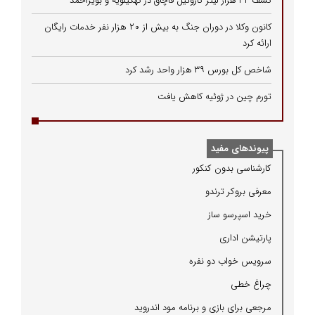
کشف ۳۲ هزار لیتر گازوئیل قاچاق در کهگیلویه و بویراحمد
کانون وکلا در دوران جنگ به بیش از ۲۰ هزار نفر خدمات رایگان
ارائه کرد
شاخص کل بورس ۳۹ هزار واحد رشد کرد
تورم چین در ژوئیه کاهش یافت
پیوندهای مفید
كارشناسی بدون كنكور
معرفی بروكر ترندو
خرید اسپرسو ساز
پارتیشن اداری
سرویس خواب دو نفره
چراغ خطی
مرجعی برای بازی و برنامه مود اندروید