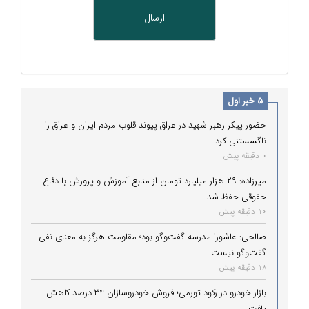
5 خبر اول
حضور پیکر رهبر شهید در عراق پیوند قلوب مردم ایران و عراق را
ناگسستنی کرد
0 دقیقه پیش
میرزاده: ۲۹ هزار میلیارد تومان از منابع آموزش و پرورش با دفاع
حقوقی حفظ شد
10 دقیقه پیش
صالحی: عاشورا مدرسه گفت‌وگو بود؛ مقاومت هرگز به معنای نفی
گفت‌وگو نیست
18 دقیقه پیش
بازار خودرو در رکود تورمی؛ فروش خودروسازان ۳۴ درصد کاهش
یافت