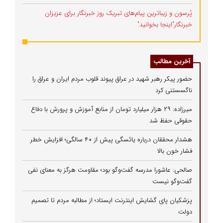
پُرسون و زیباترین پیام‌های تبریک روز خبرنگار برای عزیزان
خبرنگار"اینجا بخوانید"
آخرین مطالب
حضور پیکر رهبر شهید در عراق پیوند قلوب مردم ایران و عراق را
ناگسستنی کرد
میرزاده: ۲۹ هزار میلیارد تومان از منابع آموزش و پرورش با دفاع
حقوقی حفظ شد
هشدار محققان درباره یائسگی پیش از ۴۰ سالگی؛ افزایش خطر
فشار خون بالا
صالحی: عاشورا مدرسه گفت‌وگو بود؛ مقاومت هرگز به معنای نفی
گفت‌وگو نیست
پزشکیان پای گشایش اینترنت ایستاد؛ از مطالبه مردم تا تصمیم
دولت