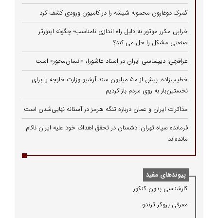
گمرک دوغارون محموله شیشه را در کامیون ورودی کشف کرد
خرابی مکرر موتور به دلیل راه‌ اندازی نامناسب؛ چگونه اینورتر
صنعتی مشکل را حل می‌ کند؟
عراقچی: دیپلماسی ایران در اسناد عاشورا، «انسان‌محور» است
خطیب‌زاده: بیش از ۵۰ میلیون سند آرشیو وزارت خارجه را برای
نخستین‌بار به روی مردم باز کردیم
مذاکرات ایران و عمان درباره تنگه هرمز در آستانه نهایی‌شدن است
فرمانده سپاه تهران: دشمنان در تحقق اهداف خود علیه ایران ناکام
مانده‌اند
پیوندهای مفید
كارشناسی بدون كنكور
معرفی بروكر ترندو