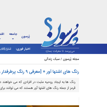
جامعه
اقت
پُرسون
اخبار فوری:
شارژ کالاب
می‌پرسد تا معرفت بسازد
مجله پُرسون
/
سبک زندگی
رنگ های اشتها آور + [معرفی 9 رنگ پرطرفدار و مهم]
رنگ ها به ایجاد روحیه مثبت در افرادی که می خواهند در
قرمز از جمله رنگ های اشتها آور هستند که می توانند برای