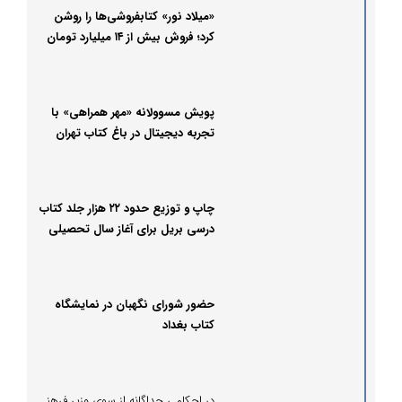
«میلاد نور» کتابفروشی‌ها را روشن
کرد؛ فروش بیش از ۱۴ میلیارد تومان
در یک هفته
پویش مسوولانه «مهر همراهی» با
تجربه دیجیتال در باغ کتاب تهران
رقم خورد
چاپ و توزیع حدود ۲۲ هزار جلد کتاب
درسی بریل برای آغاز سال تحصیلی
جدید
حضور شورای نگهبان در نمایشگاه
کتاب بغداد
در احکامی جداگانه از سوی وزیر فرهنگ و ارشاد اسلامی؛