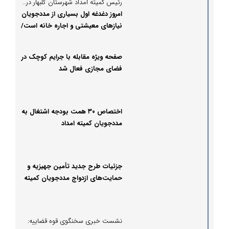
رئیس کمیته امداد شهرستان گلبهار در گفتگو با پُرسون مطرح کرد:
امروز دغدغه اول بسیاری از مددجویان
نیازهای معیشتی و اجاره خانه است/
خیرین می‌توانند از نزدیک روند
هزینه‌کرد کمک‌ها را ببینند
صفحه ویژه مقابله با جرایم کوچک در
فضای مجازی فعال شد
اختصاص ۳۰ همت بودجه اشتغال به
مددجویان کمیته امداد
جزئیات طرح جدید تأمین جهیزیه و
حمایت‌های ازدواج مددجویان کمیته
امداد
نشست خبری سخنگوی قوه قضاییه: