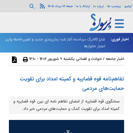
آرشیو
برچسب ها
درباره ما
ارتباط با ما
جمعه 16 مرداد 1405
ه هرمز ادامه
اخبار فوری:
شارژ کالابرگ مردادماه آغاز شد؛ زمان‌بندی جدید و تغییر فاصله واریز
ان
اعتبار خانوارها
ا
اخبار جامعه
/
حوادث و قضائی
یکشنبه 9 شهریور 1404 - 12:10
تفاهم‌نامه قوه قضاییه و کمیته امداد برای تقویت
حمایت‌های مردمی
سخنگوی قوه قضاییه از امضای تفاهم نامه ای بین قوه قضاییه و
کمیته امداد برای تقویت کمک و حمایت‌های مردمی خبر داد.