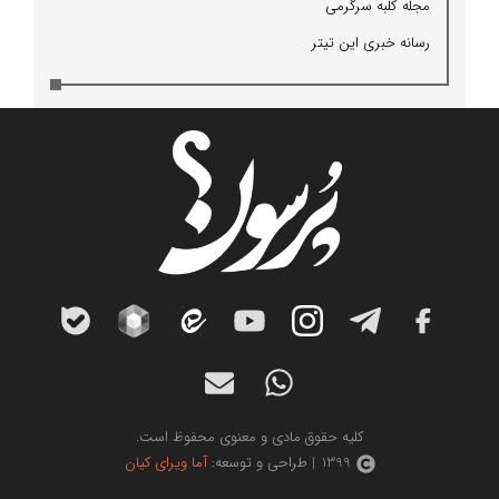
مجله كلبه سرگرمی
رسانه خبری این تیتر
کلیه حقوق مادی و معنوی محفوظ است.
1399 | طراحی و توسعه:
آما ویرای کیان