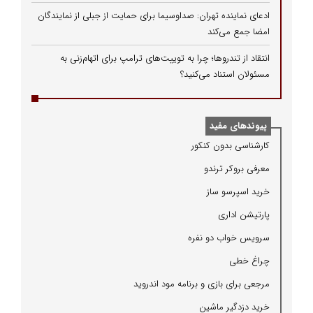
ادعای نماینده تهران: صداوسیما برای حمایت از جبلی از نمایندگان
امضا جمع می‌کند
انتقاد از تندروها؛ چرا به توییت‌های ترامپ برای اتهام‌زنی به
مسئولان استناد می‌کنید؟
پیوندهای مفید
كارشناسی بدون كنكور
معرفی بروكر ترندو
خرید اسپرسو ساز
پارتیشن اداری
سرویس خواب دو نفره
چراغ خطی
مرجعی برای بازی و برنامه مود اندروید
خرید دزدگیر ماشین