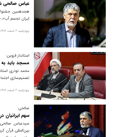
عباس صالحی شو
هجدهمین جشنواره 
ایران تجسم آب»، ف
چهارشنبه 6 اسفند 1404
استاندار قزوین:
مسجد باید به ک
محمد نوذری استاند
تصمیم‌سازی اجتماع
چهارشنبه 6 اسفند 1404
صالحی:
سهم ایرانیان 
سیدعباس صالحی، 
بین‌المللی قرآن کر