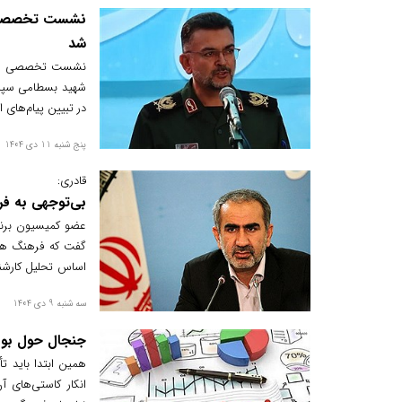
نشست تخصصی مد
شد
نشست تخصصی مداح
شهید بسطامی سپاه
در تبیین پیام‌های 
پنج شنبه 11 دی 1404
قادری:
بی‌توجهی به فر
عضو کمیسیون برنام
گفت که فرهنگ همو
اساس تحلیل کارشنا
خطای جدی در منطق
سه شنبه 9 دی 1404
جنجال حول بود
همین ابتدا باید ت
انکار کاستی‌های 