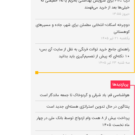
درب PVC برای سرویس بهداشتی بخریم یا نه؟ حقیقتی که
خیلی‌ها بعد از خرید می‌فهمند
دیروز 13:55
دوچرخه اسکات؛ انتخابی مطمئن برای شهر، جاده و مسیرهای
کوهستانی
یکشنبه 21 تیر 1405
راهنمای جامع خرید توالت فرنگی به نقل از سایت آی بس؛
۱۰ نکته‌ای که پیش از تصمیم‌گیری باید بدانید
سه شنبه 23 تیر 1405
پربازدیدها
هواشناسی قم: باد شرقی و گردوخاک تا جمعه ماندگار است
پنتاگون در حال تدوین استراتژی هسته‌ای جدید است
پرداخت بیش از ۸ همت وام ازدواج توسط بانک ملی در چهار
ماه نخست ۱۴۰۵