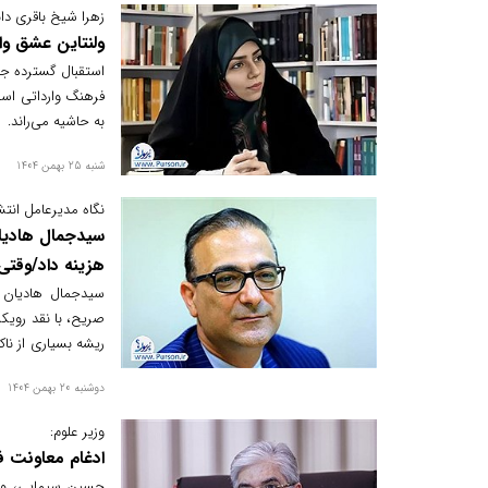
زهرا شیخ باقری دا
ولنتاین عشق وا
استقبال گسترده جوان
فرهنگ وارداتی است
به حاشیه می‌راند.
شنبه 25 بهمن 1404
نگاه مدیرعامل انت
سیدجمال هادیا
هزینه داد/وقتی
سیدجمال هادیان ط
صریح، با نقد رویک
ریشه بسیاری از نا
انتشارات علمی و فر
دوشنبه 20 بهمن 1404
تاریخی خود قرار دا
وزیر علوم:
ادغام معاونت ف
حسین سیمایی، وزیر