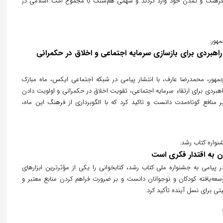
رهنگ و تمدن خود وارد کردند و سهمی هم‌سنگ با مجموع امت اسلامی در
ئت آن داشته‌اند. وی همچنین به تأثیر قرآن بر ادبیات و هویت ایرانی اشاره کرد
رای شکل‌گیری فرهنگ و هنر کشور دانست.
هور:
هبردی برای بازسازی سرمایه اجتماعی و اخلاق در حکمرانی
مهور، محمدرضا عارف، با انتشار پیامی در شبکه اجتماعی ایکس، ماه مبارک
هبردی برای ارتقاء سرمایه اجتماعی، تقویت اخلاق در حکمرانی و اولویت دادن
 منافع کوتاه‌مدت دانست و تاکید کرد که با الگوبرداری از فرهنگ این ماه،
حات، افزایش کارآمدی و جلب اعتماد ملی را تسهیل کرد.
واره کتاب رشد:
دن به اقتدار فکری است
پیامی به جشنواره ملی کتاب رشد، کتابخوانی را یکی از مؤثرترین ابزارهای
ه‌یافته کودکان و نوجوانان دانست و بر ضرورت فراهم کردن منابع معتبر و
تی برای نسل آینده تأکید کرد.