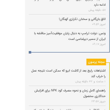
ادامه دارد
57 دقیقه پیش
اتاق بازرگانی و سخنان تکراری کهنگان!
امروز 09:59
ونس: دولت ترامپ به دنبال پایان موفقیت‌آمیز مناقشه با
ایران از مسیر دیپلماسی است
امروز 09:17
مجله پرسون
اشتباهات رایج بعد از کاشت ابرو که ممکن است نتیجه عمل
را خراب کند
1 ساعت و 42 دقیقه پیش
راهنمای کامل زمان و نحوه مصرف کود NPK برای افزایش
حداکثری محصول
دیروز 23:57