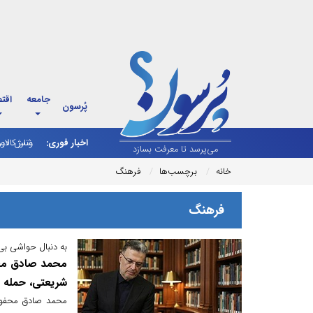
جامعه
اقت
پُرسون
اخبار فوری:
ونس: دولت
می‌پرسد تا معرفت بسازد
خانه
برچسب‌ها
فرهنگ
فرهنگ
به دنبال حواشی بی
محمد صادق محف
شریعتی، حمله 
محمد صادق محفوظی