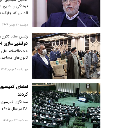
فرهنگی و هنری درب
اقدامی که جایگاه
خواستار بازنگری د
دوشنبه 20 بهمن 1404
رئیس ستاد کانون‌
دوقطبی‌سازی ا
حجت‌الاسلام علی 
کانون‌های مساجد، ب
چهارشنبه 8 بهمن 1404
کردند
۲.۶ در سال ۱۴۰۵ کاهش پیدا کرده است که مورد نقد اعضای این کمیسیون قرار گرفت.
سه شنبه 23 دی 1404