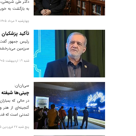
دکتر علی شریعتی، 
به بازگشت به خوی
برای آینده جوامع، 
چهارشنبه 7 مرداد 1405
تأکید پزشکیان 
رئیس جمهور گفت: ه
سرزمین می‌درخشد.
شنبه 19 اردیبهشت 1405
سی‌ان‌ان:
چینی‌ها شیفته ت
گنجینه‌ای از هنر 
تمدنی است که قدرت
پنج شنبه 27 فروردین 1405