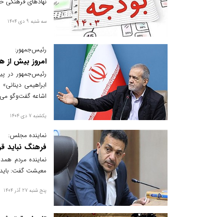
نهادهای فرهنگی ح
سه شنبه 9 دی 1404
رئیس‌جمهور:
امروز بیش از هر
رئیس‌جمهور در پی
ابراهیمی دینانی»
اشاعه گفت‌وگو می‌
یکشنبه 7 دی 1404
نماینده مجلس:
فرهنگ نباید قر
نماینده مردم همدا
معیشت گفت: باید 
پنج شنبه 27 آذر 1404