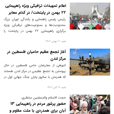
اعلام تمهیدات ترافیکی ویژه راهپیمایی
۲۲ بهمن در پایتخت/ در کدام معابر
تردد و توقف ممنوع است؟
رئیس پلیس راهنمایی و رانندگی تهران بزرگ
محدودیت‌ها و ممنوعیت‌های ترافیکی ویژه
برگزاری راهپیمایی ۲۲ بهمن در پایتخت را
تشریح کرد.
شنبه 21 بهمن 1402
آغاز تجمع عظیم حامیان فلسطین در
مرکز لندن
انبوهی از معترضان حامی فلسطین در حال
پیوستن به تجمع عظیمی در مرکز لندن هستند
که همزمان با سالروز پایان جنگ جهانی اول در
مرکز این شهر برپا شده و انتظار می‌رود صدها
شنبه 20 آبان 1402
هزار نفر در این راهپیمایی شرکت کنند.
حجت الاسلام والمسلمین منتظری:
حضور پرشور مردم در راهپیمایی 13
آبان برای همدردی با ملت مقاوم و