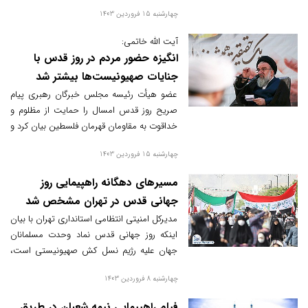
راهپیمایی روز جهانی قدس در بیش از ۲۰۰۰
چهارشنبه 15 فروردین 1403
نقطه برگزار می‌شود.
آیت الله خاتمی:
انگیزه حضور مردم در روز قدس با
جنایات صهیونیست‌ها بیشتر شد
عضو هیأت رئیسه مجلس خبرگان رهبری پیام
صریح روز قدس امسال را حمایت از مظلوم و
خداقوت به مقاومان قهرمان فلسطین بیان کرد و
گفت: حضور در این راهپیمایی هم اسلامی و
چهارشنبه 15 فروردین 1403
انسانی است و اینجا پای حزب و جناح و گروه
مطرح نیست و فقط حمایت از مظلوم است.
مسیرهای دهگانه راهپیمایی روز
جهانی قدس در تهران مشخص شد
مدیرکل امنیتی انتظامی استانداری تهران با بیان
اینکه روز جهانی قدس نماد وحدت مسلمانان
جهان علیه رژیم نسل کش صهیونیستی است،
مسیرهای دهگانه راهپیمایی روز جهانی قدس را
چهارشنبه 8 فروردین 1403
در تهران اعلام و تأکید کرد که تدابیر امنیتی برای
این مراسم اتخاذ شده است.
فیلم راهپیمایی نیمه شعبان در طریق