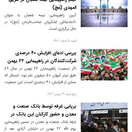
المهدی (عج)
آیین راهپیمایی نیمه شعبان با عنوان
«آماده‌باش لشکریان صاحب‌الزمان (عج)» در
حال برگزاری است.
شنبه 5 اسفند 1402
بررسی ادعای افزایش ۴۰ درصدی
شرکت‌کنندگان در راهپیمایی ۲۲ بهمن
اگر جمعیت راهپیمایان ۲۲ بهمن در سال ۸۹
طبق تیتر کیهان ۵۰ میلیون نفر بود، امسال که
سخن از افزایش ۴۰ درصدی است، این جمعیت
چقدر باید باشد؟
پنج شنبه 26 بهمن 1402
برپایی غرفه توسط بانک صنعت و
معدن و حضور کارکنان این بانک در
راهپیمایی یوم الله 22 بهمن
غرفه بانک صنعت و معدن در مسیر راهپیمایی
یوم الله 22 بهمن در خیابان آزادی بعد از