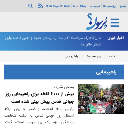
آرشیو
برچسب ها
درباره ما
ارتباط با ما
جمعه 16 مرداد 1405
ه هرمز ادامه
اخبار فوری:
شارژ کالابرگ مردادماه آغاز شد؛ زمان‌بندی جدید و تغییر فاصله واریز
ان
اعتبار خانوارها
ا
خانه
برچسب‌ها
راهپیمایی
راهپیمایی
رمضان شریف:
بیش از ۲۰۰۰ نقطه برای راهپیمایی روز
جهانی قدس پیش بینی شده است
رئیس ستاد انتفاضه ‌و قدس با بیان اینکه
امسال روز جهانی قدس به برکت شجاعت
رزمندگان غزه یک روز جهانی است، گفت: