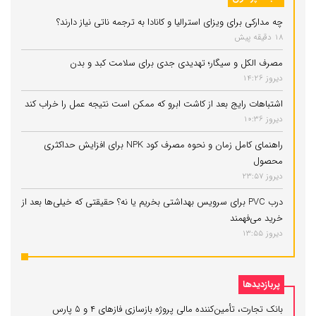
چه مدارکی برای ویزای استرالیا و کانادا به ترجمه ناتی نیاز دارند؟
18 دقیقه پیش
مصرف الکل و سیگار؛ تهدیدی جدی برای سلامت کبد و بدن
دیروز 14:26
اشتباهات رایج بعد از کاشت ابرو که ممکن است نتیجه عمل را خراب کند
دیروز 10:36
راهنمای کامل زمان و نحوه مصرف کود NPK برای افزایش حداکثری
محصول
دیروز 23:57
درب PVC برای سرویس بهداشتی بخریم یا نه؟ حقیقتی که خیلی‌ها بعد از
خرید می‌فهمند
دیروز 13:55
پربازدیدها
بانک تجارت، تأمین‌کننده مالی پروژه بازسازی فازهای ۴ و ۵ پارس