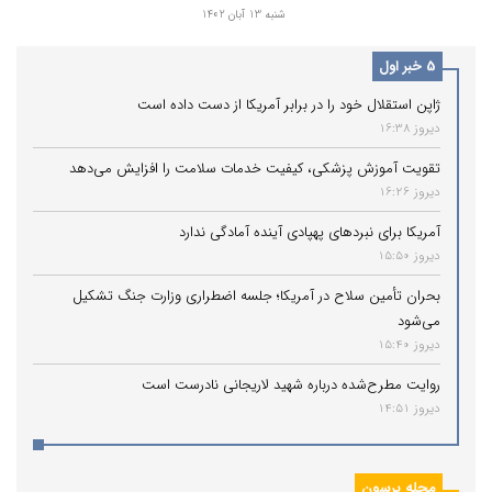
شنبه 13 آبان 1402
صادرات نفت و گاز به وظیفه انسانی خود عمل
کنند.
5 خبر اول
ژاپن استقلال خود را در برابر آمریکا از دست داده است
دیروز 16:38
تقویت آموزش پزشکی، کیفیت خدمات سلامت را افزایش می‌دهد
دیروز 16:26
آمریکا برای نبردهای پهپادی آینده آمادگی ندارد
دیروز 15:50
بحران تأمین سلاح در آمریکا؛ جلسه اضطراری وزارت جنگ تشکیل
می‌شود
دیروز 15:40
روایت مطرح‌شده درباره شهید لاریجانی نادرست است
دیروز 14:51
مجله پرسون