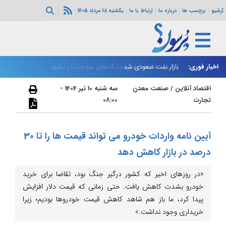
آرشیو
برچسب ها
درباره ما
ارتباط با ما
یکشنبه 18 مرداد 1405
اخبار فوری:
بازار نفت صعودی شد
تکذیب شایعه قطعی جایگاه‌های سوخت در مشهد
زا
اقتصاد آنلاین
/
صنعت معدن
سه شنبه 10 تیر 1404 -
تجارت
08:00
آیین نامه واردات خودرو می تواند قیمت ها را تا 30
درصد در بازار کاهش دهد
«در روزهای اخیر که کشور درگیر جنگ بود، تقاضا برای خرید
خودرو بشدت کاهش یافت. حتی زمانی که قیمت دلار افزایش
پیدا کرد، ما باز هم شاهد کاهش قیمت خودروها بودیم؛ زیرا
خریداری وجود نداشت.»