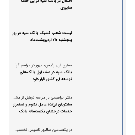
اختلال در بانک سپه در پی حمله
سایبری
لیست شعب کشیک بانک سپه در روز
پنجشنبه 25 اردیبهشت‌ماه
معاون اول رئیس‌جمهور در مراسم گرامیداشت یکصد سالگی بانک سپه:
بانک سپه در صف اول بانک‌های
توسعه ای کشور قرار دارد
دکتر ابراهیمی در مراسم تجلیل از مشتریان برتر بانک سپه:
مشتریان ارزنده عامل تداوم و استمرار
خدمات درخشان یکصدساله بانک
سپه هستند
در یکصدمین سالروز تاسیس نخستین بانک ایرانی