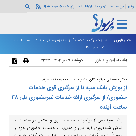
آرشیو
برچسب ها
درباره ما
ارتباط با ما
پنج شنبه 15 مرداد 1405
ه هرمز ادامه
اخبار فوری:
شارژ کالابرگ مردادماه آغاز شد؛ زمان‌بندی جدید و تغییر فاصله واریز
ان
اعتبار خانوارها
ا
اقتصاد آنلاین
/
بازار
دوشنبه 9 تیر 1404 - 23:22
دکتر مصطفی پرتوافکنان عضو هیئت مدیره بانک سپه:
از پوزش بانک سپه تا از سرگیری قوی خدمات
حضوری/ از سرگیری ارائه خدمات غیر‌حضوری طی 48
ساعت آینده
بانک سپه پس از مواجهه با حمله سایبری و اختلال در خدمات، با
تلاش شبانه‌روزی تیم فنی و مدیریتی، خدمات حضوری خود را
مجدداً از سر گرفت و وعده داد طی ۴۸ ساعت آینده خدمات