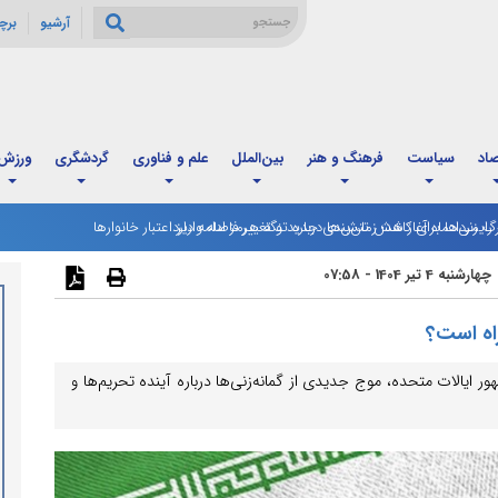
آرشیو
برچ
صاد
سیاست
فرهنگ و هنر
بین‌الملل
علم و فناوری
گردشگری
ورزش
: رایزنی‌ها برای کاهش تنش‌ها درباره تنگه هرمز ادامه دارد
رگ مردادماه آغاز شد؛ زمان‌بندی جدید و تغییر فاصله واریز اعتبار خانوارها
چهارشنبه 4 تیر 1404 - 07:58
راه است؟
 ایالات متحده، موج جدیدی از گمانه‌زنی‌ها درباره آینده تحریم‌ها و