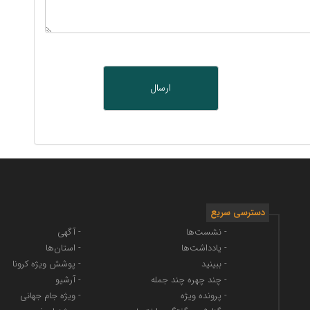
دسترسی سریع
- نشست‌ها
- آگهی
- یادداشت‌ها
- استان‌ها
- ببینید
- پوشش ویژه کرونا
- چند چهره چند جمله
- آرشیو
- پرونده ویژه
- ویژه جام جهانی