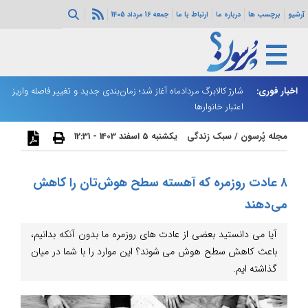
آرشیو
برچسب ها
درباره ما
ارتباط با ما
جمعه 16 مرداد 1405
ه هرمز ادامه
اخبار فوری:
شارژ کالابرگ مردادماه آغاز شد؛ زمان‌بندی جدید و تغییر فاصله واریز
ان
اعتبار خانوارها
ا
مجله پُرسون
/
سبک زندگی
یکشنبه 5 اسفند 1403 - 12:31
۸ عادت روزمره که آهسته سطح هوش‌تان را کاهش
می‌دهند
آیا می دانستید بعضی از عادت های روزمره ما بدون آنکه بدانیم،
باعث کاهش سطح هوش می شوند؟ این موارد را با شما در میان
گذاشته ایم.