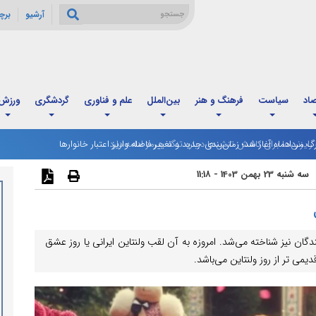
آرشیو
برچ
صاد
سیاست
فرهنگ و هنر
بین‌الملل
علم و فناوری
گردشگری
ورزش
رگ مردادماه آغاز شد؛ زمان‌بندی جدید و تغییر فاصله واریز اعتبار خانوارها
سه شنبه 23 بهمن 1403 - 11:18
گان نیز شناخته می‌شد. امروزه به آن لقب ولنتاین ایرانی یا روز عشق
دیمی تر از روز ولنتاین می‌باشد.