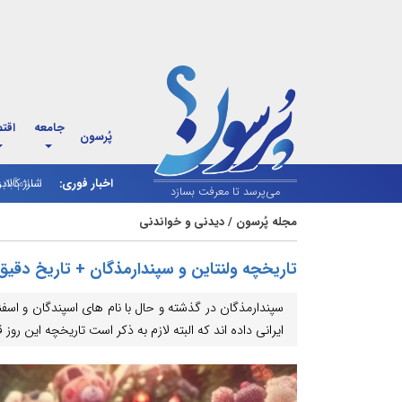
جامعه
اقت
پُرسون
اخبار فوری:
شارژ کالاب
می‌پرسد تا معرفت بسازد
مجله پُرسون
/
دیدنی و خواندنی
تاریخچه ولنتاین و سپندارمذگان + تاریخ دقیق
سپندارمذگان در گذشته و حال با نام های اسپندگان و اسفند
ایرانی داده اند که البته لازم به ذکر است تاریخچه این روز ق