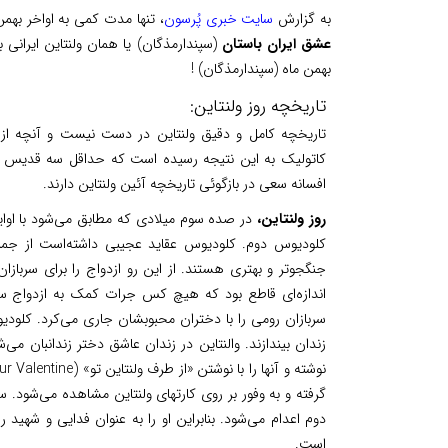
به گزارش
سایت خبری پُرسون
، تنها مدت کمی به اواخر بهمن
عشق ایران باستان
بهمن ماه (سپندارمذگان) !
تاریخچه روز ولنتاین:
تاریخچه کامل و دقیق ولنتاین در دست نیست و آنچه از پیش
کاتولیک به این نتیجه رسیده است که حداقل سه قدیس وج
افسانه سعی در بازگوئی تاریخچه آئین ولنتاین دارند.
روز ولنتاین،
در صده سوم میلادی که مطابق می‌شود با اوایل
کلودیوس دوم. کلودیوس عقاید عجیبی داشته‌است از جمله
جنگجوتر و بهتری هستند. از این رو ازدواج را برای سرباز
اندازه‌ای قاطع بود که هیچ کس جرات کمک به ازدواج سربا
سربازان رومی را با دختران محبوبشان جاری می‌کرد. کلودیو
زندان بیندازند. والنتاین در زندان عاشق دختر زندانبان می‌
گرفته و به وفور بر روی کارتهای ولنتاین مشاهده می‌‌شو
دوم اعدام می‌شود. بنابراین او را به عنوان فدایی و شهید
است.