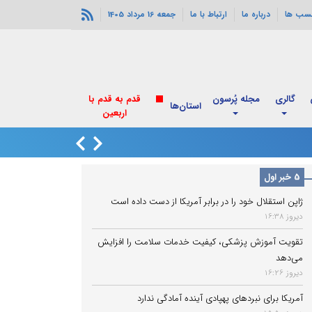
سب ها
درباره ما
ارتباط با ما
جمعه 16 مرداد 1405
گالری
مجله پُرسون
قدم به قدم با
استان‌ها
اربعین
انفجارهای خورموج
5 خبر اول
ژاپن استقلال خود را در برابر آمریکا از دست داده است
دیروز 16:38
تقویت آموزش پزشکی، کیفیت خدمات سلامت را افزایش
می‌دهد
دیروز 16:26
آمریکا برای نبردهای پهپادی آینده آمادگی ندارد