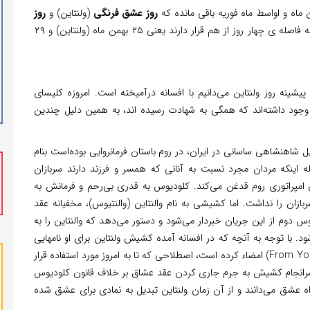
 ماه و اواسط ماه فوریه باقی مانده که
روز عشق فرنگی
(ولنتاین) و
روز
(سپندارمذگان) یا همان ولنتاین ایرانی به فاصله ی چهار روز از هم قرار دارند یعنی ۲۵ بهمن ماه (ولنتاین) و ۲۹
ینه روز ولنتاین می‌‌دانیم با افسانه درآمیخته است. امروزه کلیسای
ود داشته‌اند که همگی به شهادت رسیده اند، به همین دلیل چندین
 شاهنشاهی ساسانی در ایران، در روم باستان فرمانروایی بوده‌است بنام
 اینکه مردان مجرد نسبت به آنانی که همسر و فرزند دارند سربازان
ان امپراتوری روم قدغن می‌کند. کلودیوس به قدری بی‌رحم و فرمانش به
زان را نداشت. اما کشیشی به نام والنتاین (والنتیوس)، مخفیانه عقد
س دوم از این جریان خبردار می‌شود و دستور می‌دهد که والنتاین را به
شود. با توجه به آنچه که در افسانه آمده کشیش ولنتاین برای او نامه‍ایی
نوشته و آنها را با نوشتن «از طرف ولنتاین تو» (From Your Valentine) امضاء کرده است، اصطلاحی که تا به امروز مورد استفاده قرار
د. سرانجام کشیش به جرم جاری کردن عقد عشاق بر خلاف قانون کلودیوس
 راه عشق می‌دانند و از آن زمان ولنتاین تبدیل به نمادی برای عشق شده