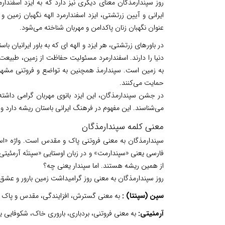
روز سپندارمذگان معنای دیگری نیز دارد که به ایزد اسفندارم
ایرانی و آیین زرتشتی، ایزد اسفندارمرد الهه نگهبان زمین
عنوان نگهبان زنان پاکدامن و مهربان شناخته می‌شود.
در باورهای زرتشتی، هر ایزد و الهه ای که به باور ایرانیان
دنیا را دارند. اسفندارمرد مسئولیت حفاظت از زمین، طبیعت 
به زمین است. سپندارمذ همچنین به تواضع و فروتنی مشهور 
حمایت می‌کنند.
در جشن سپندارمذگان، این ایزد بانوی مهربان گرامی داشته
می‌شناسند. این مفهوم در فرهنگ ایرانی باستان ریشه دارد و
معنی کلمه سپندارمذگان
سپندارمذگان به معنی فروتنی پاک و مقدس است. واژه «اسفن
فارسی یعنی «سپندارمت» و در زبان اوستایی «سپنتَه آرمئیتی
از همین ریشه هستند. اما سپندار یعنی چه؟
روز سپندارمذگان به معنی روز گرامیداشت زمین بارور و عش
سپن (سپنتا) :
به معنی گسترش، افزایندگی، مقدس و پاک
آرمئیتی:
به معنی فروتنی، بردباری، باروری خاک، شکوفایی یا