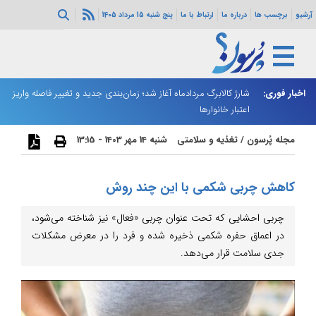
آرشیو
برچسب ها
درباره ما
ارتباط با ما
پنج شنبه 15 مرداد 1405
ه هرمز ادامه
اخبار فوری:
شارژ کالابرگ مردادماه آغاز شد؛ زمان‌بندی جدید و تغییر فاصله واریز
ان
اعتبار خانوارها
ا
مجله پُرسون
/
تغذیه و سلامتی
شنبه 14 مهر 1403 - 13:15
کاهش چربی شکمی با این چند روش
چربی احشایی که تحت عنوان چربی «فعال» نیز شناخته می‌شود،
در اعماق حفره شکمی ذخیره شده و فرد را در معرض مشکلات
جدی سلامت قرار می‌دهد.