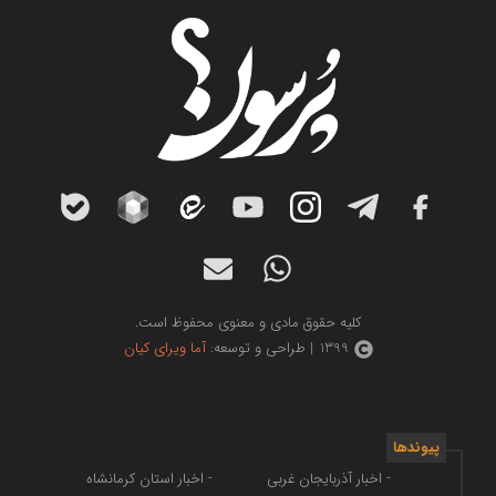
کلیه حقوق مادی و معنوی محفوظ است.
1399 | طراحی و توسعه:
آما ویرای کیان
پیوندها
- اخبار آذربایجان غربی
- اخبار استان کرمانشاه