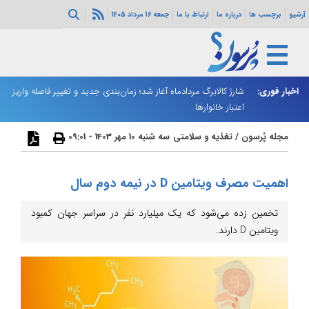
آرشیو
برچسب ها
درباره ما
ارتباط با ما
جمعه 16 مرداد 1405
ه هرمز ادامه
اخبار فوری:
شارژ کالابرگ مردادماه آغاز شد؛ زمان‌بندی جدید و تغییر فاصله واریز
ان
اعتبار خانوارها
ا
مجله پُرسون
/
تغذیه و سلامتی
سه شنبه 10 مهر 1403 - 09:01
اهمیت مصرف ویتامین D در نیمه دوم سال
تخمین زده می‌شود که یک میلیارد نفر در سراسر جهان کمبود
ویتامین D دارند.