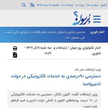
آرشیو
برچسب ها
درباره ما
ارتباط با ما
یکشنبه 18 مرداد 1405
اخبار فوری:
محسن رضایی به‌عنوان نماینده رهبر انقلاب در شورای عالی امنیت
زا
ملی منصوب شد
اخبار تکنولوژی روز جهان
/
ارتباطات و
سه شنبه 11 آذر 1399 -
فناوری
08:29
وزیر ارتباطات خبر داد:
دسترسی ٩٠درصدی به خدمات الکترونیکی در دولت
تدبیروامید
وزیر ارتباطات گفت: اکنون امکان دسترسی به خدمات الکترونیکی
در ٩٠ درصد روستاهای کشور با تلاش دولت تدبیر و امید فراهم
شده است.