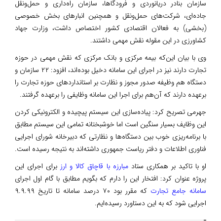
سازمان بنادر دریانوردی و فرودگاها، سازمان راه‌داری و حمل‌ونقل
جاده‌ای، شرکت‌های حمل‌ونقل و همچنین انبارهای بخش خصوصی
(بخشی) ‌به فعالان اقتصادی کشور اختصاص داشت، وزارت جهاد
کشاورزی در این مقوله نقش مهمی داشتند.
وی با بیان این‌که بیمه مرکزی و بانک مرکزی که نقش مهمی در حوزه
تجارت دارند نیز در اجرای این سامانه دخیل بوده‌اند، افزود: ۲۲ سازمان و
دستگاه هم وظیفه صدور مجوز و نظارت بر استانداردهای حوزه تجارت را
برعهده دارند که آن‌هم برای اجرا این سامانه وظایفی را برعهده گرفتند.
جهرمی تصریح کرد: پیاده‌سازی این سیستم پیچیده و الکترونیکی کردن
این وظایف بسیار سنگین است اما خوشبختانه تمامی این سیستم مطابق
با برنامه‌ریزی خوب بین دستگاه‌ها و نظارتی که دبیرخانه شورای اجرایی
فناوری اطلاعات و دفتر ریاست جمهوری داشته‌اند به نتیجه رسیده است.
او با تاکید بر همکاری ستاد
مبارزه با قاچاق کالا و ارز
برای اجرای این
پروژه عنوان کرد: افتخار این را دارم که بگویم مطابق با گام اول اجرای
سامانه جامع تجارت
که مقرر بود ۷۰ درصد سامانه تا تاریخ ۹.۹.۹۹
اجرایی شود که به این دستاورد رسیده‌ایم.