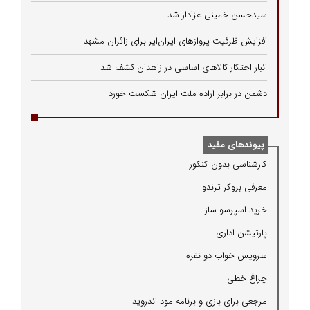
سیدحسن خمینی عزادار شد
افزایش ظرفیت پروازهای ایران‌ایر برای زائران مشهد
انبار احتکار کالاهای اساسی در زاهدان کشف شد
دشمن در برابر اراده ملت ایران شکست خورد
پیوندهای مفید
كارشناسی بدون كنكور
معرفی بروكر ترندو
خرید اسپرسو ساز
پارتیشن اداری
سرویس خواب دو نفره
چراغ خطی
مرجعی برای بازی و برنامه مود اندروید