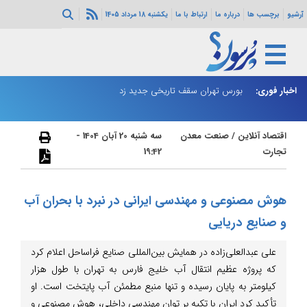
آرشیو
برچسب ها
درباره ما
ارتباط با ما
یکشنبه 18 مرداد 1405
رار گرفت
اخبار فوری:
بورس تهران سقف تاریخی جدید زد
پز
اقتصاد آنلاین
/
صنعت معدن
سه شنبه 20 آبان 1404 -
تجارت
19:42
هوش مصنوعی و مهندسی ایرانی در نبرد با بحران آب
و صنایع دریایی
علی عبدالعلی‌زاده در همایش بین‌المللی صنایع فراساحل اعلام کرد
که پروژه عظیم انتقال آب خلیج فارس به تهران با طول هزار
کیلومتر به پایان رسیده و تنها منبع مطمئن آب پایتخت است. او
تأکید کرد ایران با تکیه بر توان مهندسی داخلی، هوش مصنوعی و