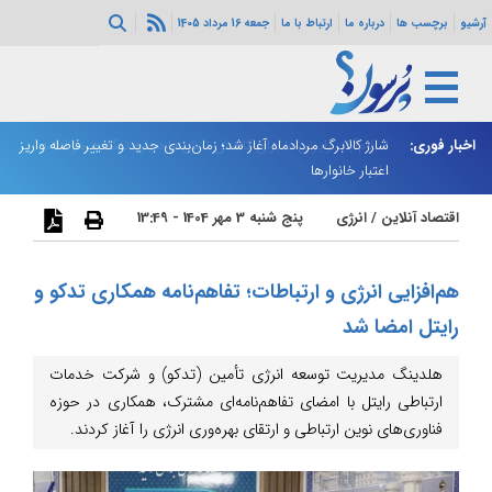
آرشیو
برچسب ها
درباره ما
ارتباط با ما
جمعه 16 مرداد 1405
ه هرمز ادامه
اخبار فوری:
شارژ کالابرگ مردادماه آغاز شد؛ زمان‌بندی جدید و تغییر فاصله واریز
ان
اعتبار خانوارها
ا
اقتصاد آنلاین
/
انرژی
پنج شنبه 3 مهر 1404 - 13:49
هم‌افزایی انرژی و ارتباطات؛ تفاهم‌نامه همکاری تدکو و
رایتل امضا شد
هلدینگ مدیریت توسعه انرژی تأمین (تدکو) و شرکت خدمات
ارتباطی رایتل با امضای تفاهم‌نامه‌ای مشترک، همکاری در حوزه
فناوری‌های نوین ارتباطی و ارتقای بهره‌وری انرژی را آغاز کردند.