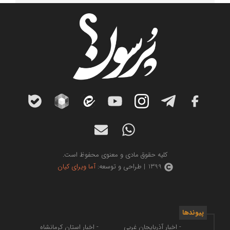
کلیه حقوق مادی و معنوی محفوظ است.
1399 | طراحی و توسعه:
آما ویرای کیان
پیوندها
- اخبار آذربایجان غربی
- اخبار استان کرمانشاه