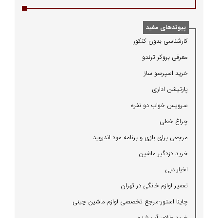
پیوندهای مفید
كارشناسی بدون كنكور
معرفی بروكر ترندو
خرید اسپرسو ساز
پارتیشن اداری
سرویس خواب دو نفره
چراغ خطی
مرجعی برای بازی و برنامه مود اندروید
خرید دزدگیر ماشین
اخبار دبی
تعمیر لوازم خانگی در تهران
چاینا استور-مرجع تخصصی لوازم ماشین چینی
خرید طلای آب شده