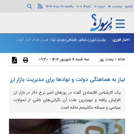
آرشیو
برچسب ها
درباره ما
ارتباط با ما
یکشنبه 18 مرداد 1405
اخبار فوری:
بورس تهران سقف تاریخی جدید زد
یک کشتی اماراتی هنگام عبور از تنگه هرمز هدف قرار گرفت
پز
خانه
/
بحث روز
سه شنبه 11 شهریور 1404 - 09:30
نیاز به هماهنگی دولت و نهادها برای مدیریت بازار ارز
یک کارشناس اقتصادی گفت در روزهای اخیر نرخ دلار در بازار ارز
افزایش یافته و مهم‌ترین علت آن نگرانی‌های ناشی از تحولات
سیاسی و مسئله مکانیسم ماشه است.