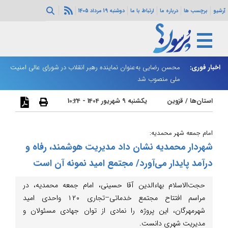
آرشیو
برچسب ها
درباره ما
ارتباط با ما
دوشنبه 19 مرداد 1405
اخبار فوری:
محسن رضایی به‌عنوان نماینده رهبر انقلاب در شورای عالی امنیت
زا
ملی منصوب شد
استان‌ها
/
قزوین
یکشنبه 9 شهریور 1404 - 10:24
امام جمعه شهر محمدیه:
شهردار محمدیه نشان داد مدیریت هوشمند، رفاه و
درآمد پایدار می‌آورد/ مجتمع امید نمونه آن است
حجت‌الاسلام بهاءالدین آقا حسینی، امام جمعه محمدیه، در
مراسم افتتاح مجتمع خدماتی–تجاری ۱۲۰ واحدی امید
شهرمهرگان، این پروژه را نمادی از توان جهادی مسئولان و
مدیریت شهری دانست.